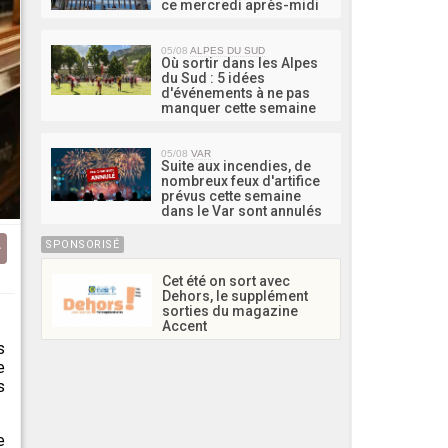
ce mercredi après-midi
05/08
ALPES DU SUD
Où sortir dans les Alpes
du Sud : 5 idées
d'événements à ne pas
manquer cette semaine
05/08
VAR
Suite aux incendies, de
nombreux feux d'artifice
prévus cette semaine
dans le Var sont annulés
SPONSORISÉ
Cet été on sort avec
Dehors, le supplément
sorties du magazine
Accent
s
e
s
e