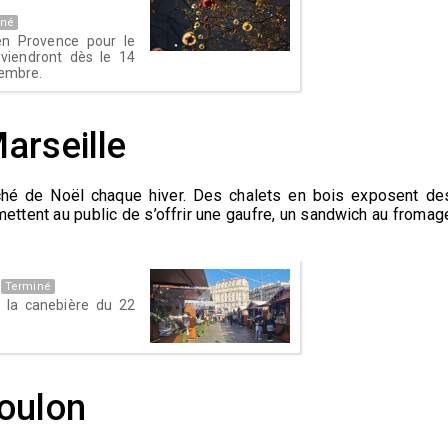
iné
en Provence pour le
eviendront dès le 14
cembre.
arseille
ché de Noël chaque hiver. Des chalets en bois exposent de
ettent au public de s’offrir une gaufre, un sandwich au fromag
Terminé
 la canebière du 22
Toulon