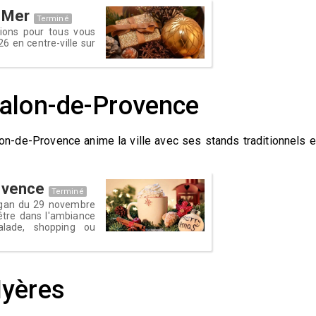
r Mer
Terminé
tions pour tous vous
 en centre-ville sur
Salon-de-Provence
n-de-Provence anime la ville avec ses stands traditionnels e
ovence
Terminé
organ du 29 novembre
être dans l'ambiance
lade, shopping ou
Hyères