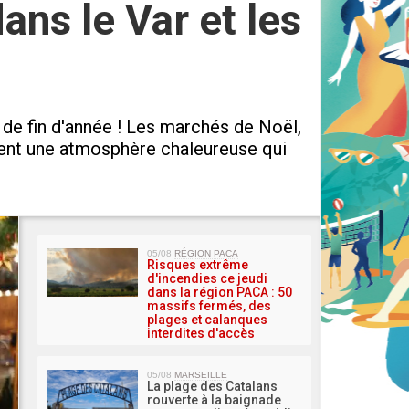
ns le Var et les
 de fin d'année ! Les marchés de Noël,
réent une atmosphère chaleureuse qui
MA 
05/08
RÉGION PACA
Risques extrême
d'incendies ce jeudi
dans la région PACA : 50
massifs fermés, des
plages et calanques
interdites d'accès
05/08
MARSEILLE
La plage des Catalans
rouverte à la baignade