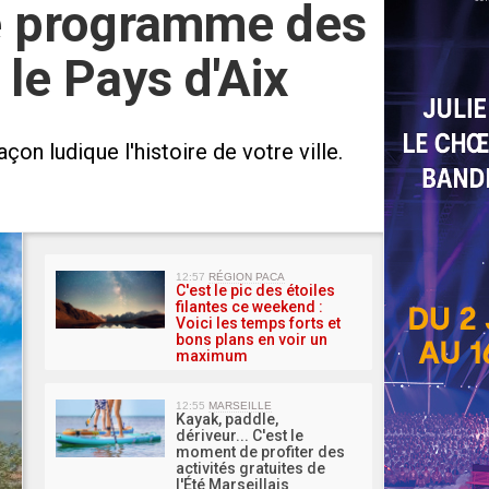
le programme des
le Pays d'Aix
on ludique l'histoire de votre ville.
MA 
12:57
RÉGION PACA
C'est le pic des étoiles
filantes ce weekend :
Voici les temps forts et
bons plans en voir un
maximum
12:55
MARSEILLE
Kayak, paddle,
dériveur... C'est le
moment de profiter des
activités gratuites de
l'Été Marseillais