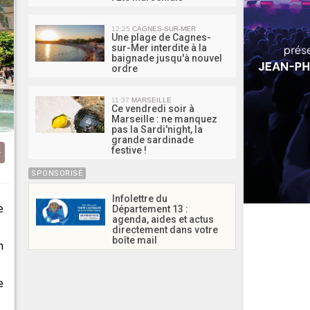
12:25
CAGNES-SUR-MER
Une plage de Cagnes-
sur-Mer interdite à la
baignade jusqu'à nouvel
ordre
11:37
MARSEILLE
Ce vendredi soir à
Marseille : ne manquez
pas la Sardi'night, la
grande sardinade
festive !
SPONSORISÉ
Infolettre du
e
Département 13 :
agenda, aides et actus
directement dans votre
boîte mail
n
e