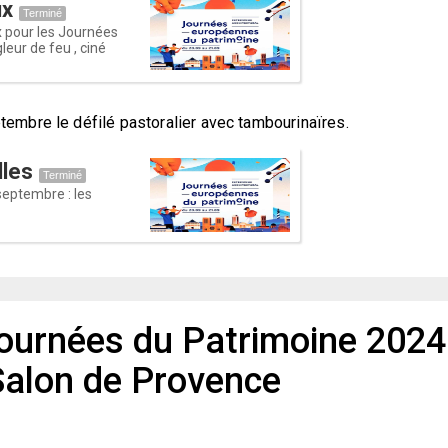
ux
Terminé
 pour les Journées
leur de feu , ciné
embre le défilé pastoralier avec tambourinaïres.
lles
Terminé
septembre : les
ournées du Patrimoine 2024
 Salon de Provence