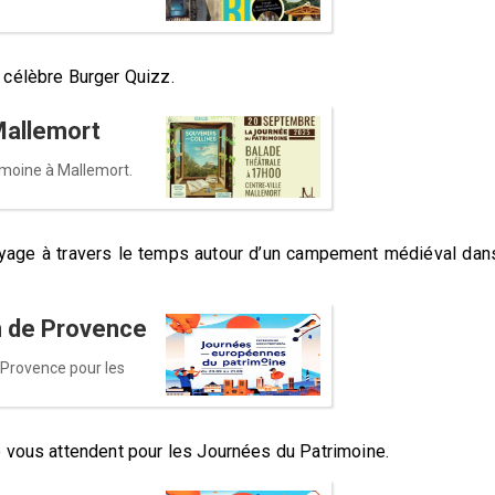
u célèbre Burger Quizz.
Mallemort
moine à Mallemort.
yage à travers le temps autour d’un campement médiéval dan
n de Provence
 Provence pour les
e vous attendent pour les Journées du Patrimoine.