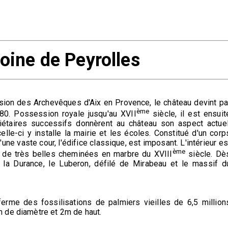
oine de Peyrolles
ion des Archevêques d'Aix en Provence, le château devint pa
ème
80. Possession royale jusqu'au XVII
siècle, il est ensuit
étaires successifs donnèrent au château son aspect actuel
lle-ci y installe la mairie et les écoles. Constitué d'un corp
'une vaste cour, l'édifice classique, est imposant. L'intérieur es
ème
t de très belles cheminées en marbre du XVIII
siècle. Dè
e la Durance, le Luberon, défilé de Mirabeau et le massif d
ferme des fossilisations de palmiers vieilles de 6,5 million
 de diamètre et 2m de haut.