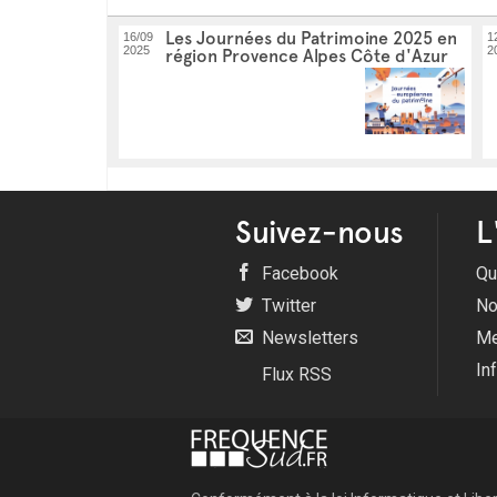
Les Journées du Patrimoine 2025 en
16/09
1
2025
2
région Provence Alpes Côte d'Azur
Suivez-nous
L
Facebook
Qu
Twitter
No
Newsletters
Me
In
Flux RSS