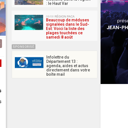
: le Haut Var
08/08
RÉGION PACA
Beaucoup de méduses
signalées dans le Sud-
Est: Voici la liste des
plages touchées ce
samedi 8 août
SPONSORISÉ
Infolettre du
Département 13 :
agenda, aides et actus
directement dans votre
boîte mail
s
s