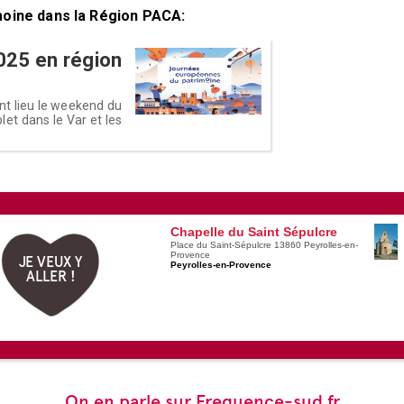
oine dans la Région PACA:
025 en région
t lieu le weekend du
t dans le Var et les
Chapelle du Saint Sépulcre
Place du Saint-Sépulcre 13860 Peyrolles-en-
Provence
JE VEUX Y
Peyrolles-en-Provence
ALLER !
On en parle sur Frequence-sud.fr