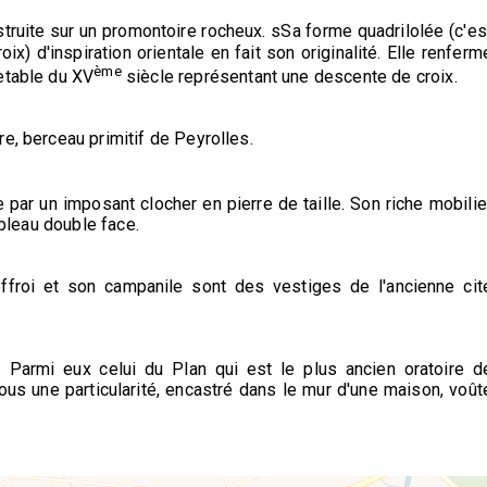
struite sur un promontoire rocheux. sSa forme quadrilolée (c'es
x) d'inspiration orientale en fait son originalité. Elle renferm
ème
etable du XV
siècle représentant une descente de croix.
e, berceau primitif de Peyrolles.
 par un imposant clocher en pierre de taille. Son riche mobilie
ableau double face.
effroi et son campanile sont des vestiges de l'ancienne cit
 Parmi eux celui du Plan qui est le plus ancien oratoire d
ous une particularité, encastré dans le mur d'une maison, voût