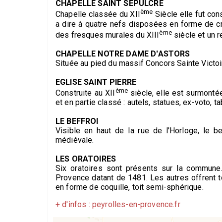
CHAPELLE SAINT SEPULCRE
ème
Chapelle classée du XII
Siècle elle fut con
a dire à quatre nefs disposées en forme de croi
ème
des fresques murales du XIII
siècle et un r
CHAPELLE NOTRE DAME D'ASTORS
Située au pied du massif Concors Sainte Victoir
EGLISE SAINT PIERRE
ème
Construite au XII
siècle, elle est surmontée
et en partie classé : autels, statues, ex-voto, t
LE BEFFROI
Visible en haut de la rue de l'Horloge, le b
médiévale.
LES ORATOIRES
Six oratoires sont présents sur la commune.
Provence datant de 1481. Les autres offrent t
en forme de coquille, toit semi-sphérique.
+ d'infos : peyrolles-en-provence.fr