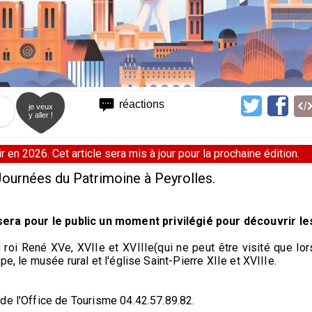
réactions
je veux
y aller !
 en 2026. Cet article sera mis à jour pour la prochaine édition.
urnées du Patrimoine à Peyrolles.
ra pour le public un moment privilégié pour découvrir le
 roi René XVe, XVIIe et XVIIIe(qui ne peut être visité que lor
e, le musée rural et l'église Saint-Pierre XIIe et XVIIIe.
de l'Office de Tourisme 04.42.57.89.82.