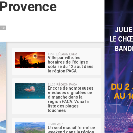
 Provence
iné
MA 
11:39
RÉGION PACA
Ville par ville, les
horaires de l'éclipse
solaire du 12 août dans
la région PACA
11:29
RÉGION PACA
Encore de nombreuses
méduses signalées ce
dimanche dans la
région PACA: Voici la
liste des plages
touchées
08/08
VAR
Un seul massif fermé ce
weekend dans la région