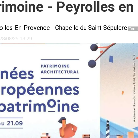
imoine - Peyrolles en
olles-En-Provence
-
Chapelle du Saint Sépulcre
Term
e 28/08/25 13:29