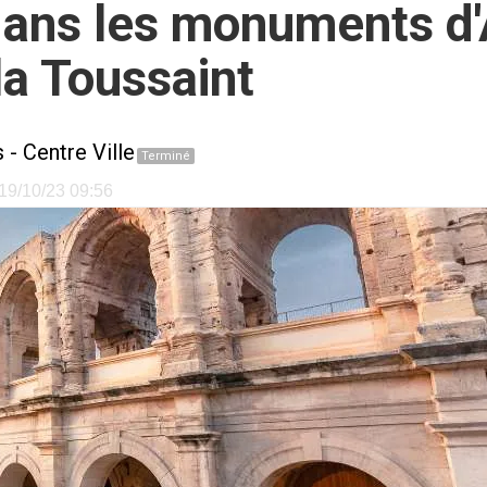
dans les monuments d'
la Toussaint
s
-
Centre Ville
Terminé
e 19/10/23 09:56