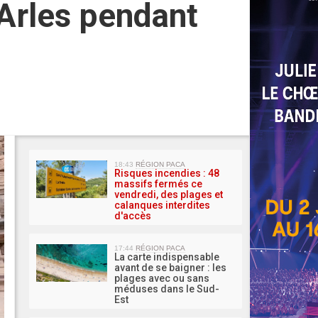
Arles pendant
MA 
18:43
RÉGION PACA
Risques incendies : 48
massifs fermés ce
vendredi, des plages et
calanques interdites
d'accès
17:44
RÉGION PACA
La carte indispensable
avant de se baigner : les
plages avec ou sans
méduses dans le Sud-
Est