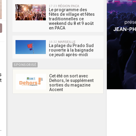
17:23
RÉGION PACA
Le programme des
fêtes de village et fêtes
traditionnelles ce
weekend du 8 et 9 août
en PACA
16:32
MARSEILLE
La plage du Prado Sud
rouverte à la baignade
ce jeudi après-midi
SPONSORISÉ
s
Cet été on sort avec
t
Dehors, le supplément
sorties du magazine
Accent