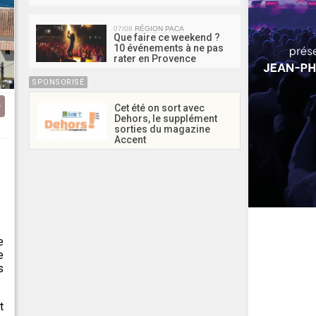
07/08
RÉGION PACA
Que faire ce weekend ?
10 événements à ne pas
rater en Provence
SPONSORISÉ
Cet été on sort avec
Dehors, le supplément
sorties du magazine
Accent
e
e
s
t