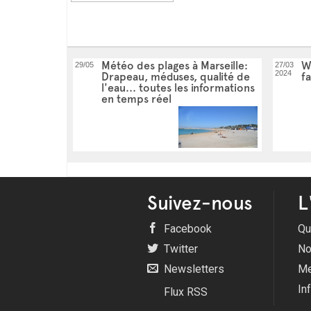
Météo des plages à Marseille:
W
29/05
27/03
2024
Drapeau, méduses, qualité de
fa
l'eau... toutes les informations
en temps réel
Suivez-nous
L
Facebook
Qu
Twitter
No
Newsletters
Me
In
Flux RSS