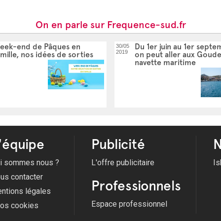
On en parle sur Frequence-sud.fr
eek-end de Pâques en
Du 1er juin au 1er septe
30/05
2019
mille, nos idées de sorties
on peut aller aux Goude
navette maritime
'équipe
Publicité
N
i sommes nous ?
L'offre publicitaire
Is
us contacter
Professionnels
ntions légales
Espace professionnel
fos cookies