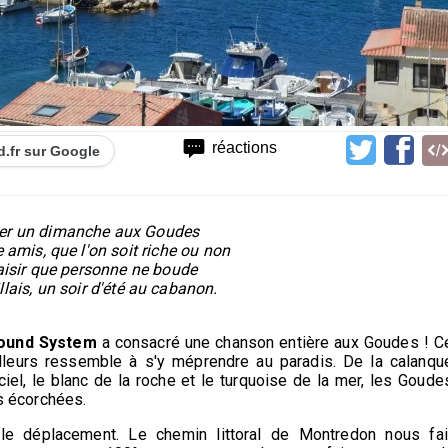
réactions
d.fr sur Google
er un dimanche aux Goudes
e amis, que l'on soit riche ou non
laisir que personne ne boude
llais, un soir d'été au cabanon.
Sound System
a consacré une chanson entière aux Goudes ! C
illeurs ressemble à s'y méprendre au paradis. De la calanqu
iel, le blanc de la roche et le turquoise de la mer, les Goude
es écorchées.
e déplacement. Le chemin littoral de Montredon nous fai