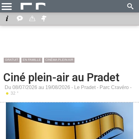
GRATUIT
EN FAMILLE
CINÉMA PLEIN AIR
Ciné plein-air au Pradet
Du 08/07/2026 au 19/08/2026 -
Le Pradet
-
Parc Cravéro
-
32 °