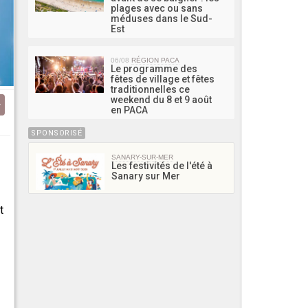
plages avec ou sans
méduses dans le Sud-
Est
06/08
RÉGION PACA
Le programme des
fêtes de village et fêtes
traditionnelles ce
weekend du 8 et 9 août
en PACA
SPONSORISÉ
SANARY-SUR-MER
Les festivités de l'été à
Sanary sur Mer
t