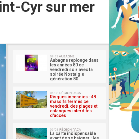
aint-Cyr sur mer
MA 
09:42
AUBAGNE
Aubagne replonge dans
les années 80 ce
vendredi soir avec la
soirée Nostalgie
génération 80
06/08
RÉGION PACA
Risques incendies : 48
massifs fermés ce
vendredi, des plages et
calanques interdites
d'accès
06/08
RÉGION PACA
La carte indispensable
avant de se baigner : les