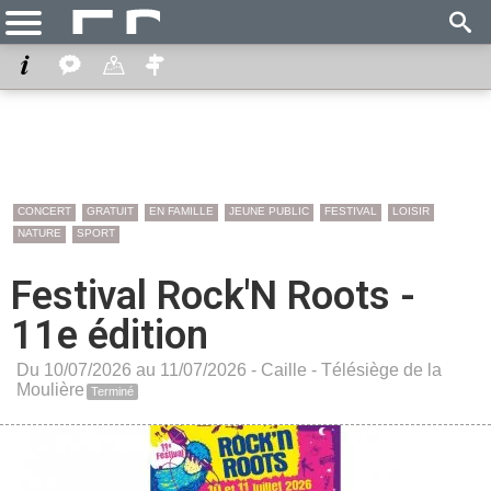
CONCERT
GRATUIT
EN FAMILLE
JEUNE PUBLIC
FESTIVAL
LOISIR
NATURE
SPORT
Festival Rock'N Roots -
11e édition
Du 10/07/2026 au 11/07/2026 -
Caille
-
Télésiège de la
Moulière
Terminé