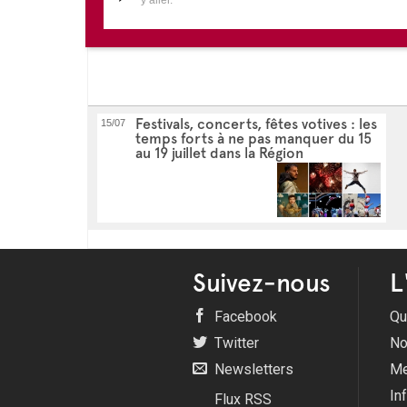
Festivals, concerts, fêtes votives : les
15/07
temps forts à ne pas manquer du 15
au 19 juillet dans la Région
Suivez-nous
L
Facebook
Qu
Twitter
No
Newsletters
Me
In
Flux RSS