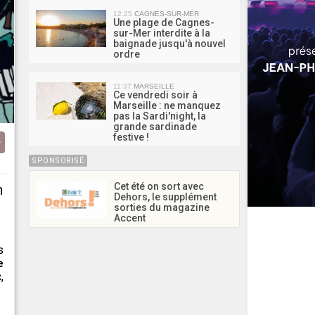
12:25
CAGNES-SUR-MER
Une plage de Cagnes-
sur-Mer interdite à la
baignade jusqu'à nouvel
ordre
11:37
MARSEILLE
Ce vendredi soir à
Marseille : ne manquez
pas la Sardi'night, la
grande sardinade
festive !
SPONSORISÉ
Cet été on sort avec
n
Dehors, le supplément
sorties du magazine
Accent
s
e
,