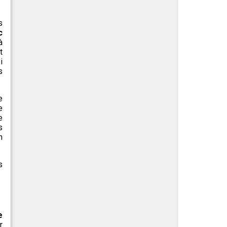
s
c
à
t
i
s
e
e
e
s
n
s
e
r