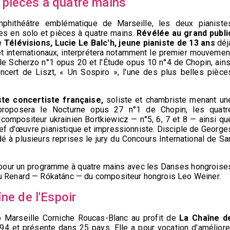
 pièces à quatre mains
phithéâtre emblématique de Marseille, les deux pianiste
s en solo et pièces à quatre mains.
Révélée au grand publi
 Télévisions, Lucie Le Balc'h,
jeune pianiste de 13 ans
déj
et internationaux, interprétera notamment le premier mouvemen
e Scherzo n°1 opus 20 et l'Étude opus 10 n°4 de Chopin, ains
ncert de Liszt, « Un Sospiro », l'une des plus belles pièce
te concertiste française,
soliste et chambriste menant un
l, proposera le Nocturne opus 27 n°1 de Chopin, les quatr
ompositeur ukrainien Bortkiewicz — n°5, 6, 7 et 8 — ainsi qu
chef d'œuvre pianistique et impressionniste. Disciple de George
dé à plusieurs reprises le jury du Concours International de Sa
e pour un programme à quatre mains avec les Danses hongroise
du Renard — Rókatánc — du compositeur hongrois Leo Weiner.
ne de l'Espoir
ub Marseille Corniche Roucas-Blanc au profit de
La Chaîne d
94 et présente dans 25 pays. Elle a pour vocation d'améliore