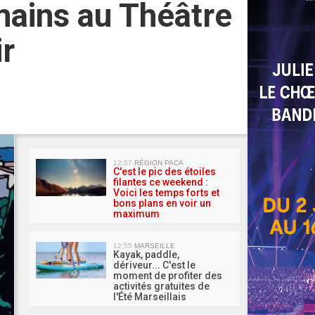
 mains au Théâtre
ir
MA 
12:57
RÉGION PACA
C'est le pic des étoiles
filantes ce weekend :
Voici les temps forts et
bons plans en voir un
maximum
12:55
MARSEILLE
Kayak, paddle,
dériveur... C'est le
moment de profiter des
activités gratuites de
l'Été Marseillais