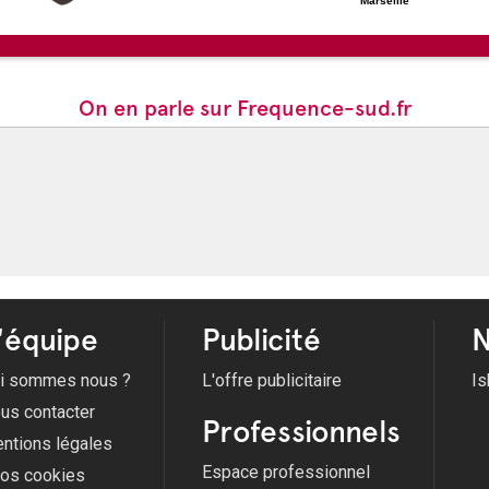
Marseille
On en parle sur Frequence-sud.fr
'équipe
Publicité
N
i sommes nous ?
L'offre publicitaire
Is
us contacter
Professionnels
ntions légales
Espace professionnel
fos cookies