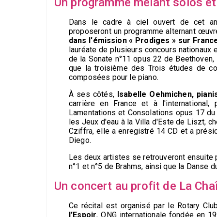
Un programme mêlant solos et
Dans le cadre à ciel ouvert de cet am
proposeront un programme alternant œuvre
dans l'émission « Prodiges » sur France
lauréate de plusieurs concours nationaux 
de la Sonate n°11 opus 22 de Beethoven, l
que la troisième des Trois études de co
composées pour le piano.
À ses côtés,
Isabelle Oehmichen, pianis
carrière en France et à l'internationa
Lamentations et Consolations opus 17 du c
les Jeux d'eau à la Villa d'Este de Liszt, 
Cziffra, elle a enregistré 14 CD et a prési
Diego.
Les deux artistes se retrouveront ensuit
n°1 et n°5 de Brahms, ainsi que la Danse 
Un concert au profit de La Chaî
Ce récital est organisé par le Rotary Cl
l'Espoir
, ONG internationale fondée en 19