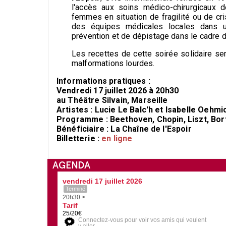
l'accès aux soins médico-chirurgicaux d
femmes en situation de fragilité ou de cr
des équipes médicales locales dans 
prévention et de dépistage dans le cadre de
Les recettes de cette soirée solidaire se
malformations lourdes.
Informations pratiques :
Vendredi 17 juillet 2026 à 20h30
au Théâtre Silvain, Marseille
Artistes : Lucie Le Balc'h et Isabelle Oehm
Programme : Beethoven, Chopin, Liszt, Bor
Bénéficiaire : La Chaîne de l'Espoir
Billetterie :
en ligne
AGENDA
vendredi 17 juillet 2026
Terminé
20h30 >
Tarif
25/20€
Connectez-vous pour voir vos amis qui veulent
y aller.