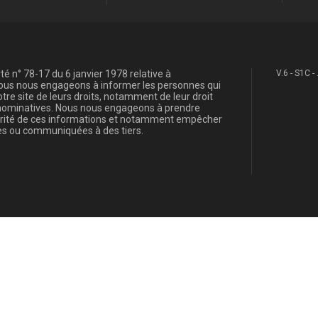
é n° 78-17 du 6 janvier 1978 relative à
V.6 - S1C -
, nous nous engageons à informer les personnes qui
re site de leurs droits, notamment de leur droit
s nominatives. Nous nous engageons à prendre
curité de ces informations et notamment empêcher
s ou communiquées à des tiers.