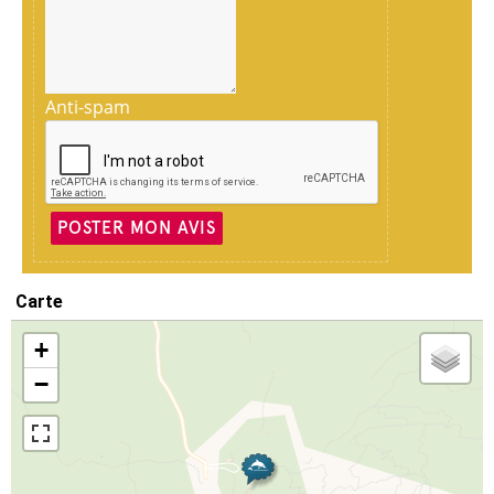
Anti-spam
POSTER MON AVIS
Carte
+
−