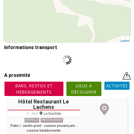
Leaflet
Informations transport
A proximité
BARS, RESTOS ET
LIEUX À
ACTIVITÉS
HÉBERGEMENTS
DÉCOUVRIR
Hôtel Restaurant Le
Lachens
11.3km
La Bastide
HÔTELS
RESTAURANT
Patio / Jardin privé
-
cuisine provençale
-
cuisine traditionnelle