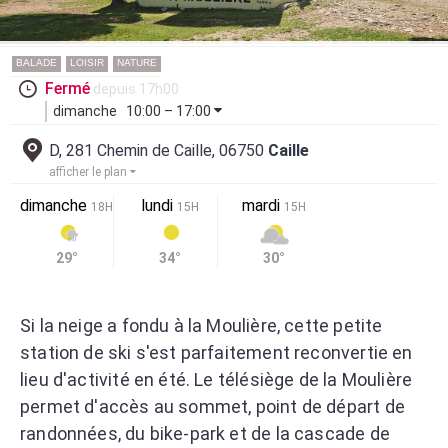
BALADE
LOISIR
NATURE
Fermé
depuis 17h00
dimanche
10:00 – 17:00
D, 281 Chemin de Caille, 06750
Caille
afficher le plan
dimanche
lundi
mardi
18H
15H
15H
29°
34°
30°
Si la neige a fondu à la Moulière, cette petite
station de ski s'est parfaitement reconvertie en
lieu d'activité en été. Le télésiège de la Moulière
permet d'accès au sommet, point de départ de
randonnées, du bike-park et de la cascade de