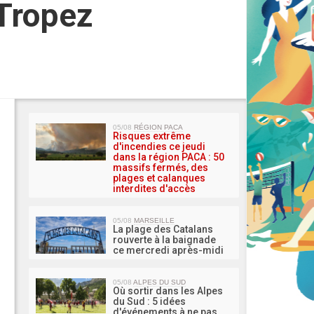
-Tropez
MA 
05/08
RÉGION PACA
Risques extrême
d'incendies ce jeudi
dans la région PACA : 50
massifs fermés, des
plages et calanques
interdites d'accès
05/08
MARSEILLE
La plage des Catalans
rouverte à la baignade
ce mercredi après-midi
05/08
ALPES DU SUD
Où sortir dans les Alpes
du Sud : 5 idées
d'événements à ne pas