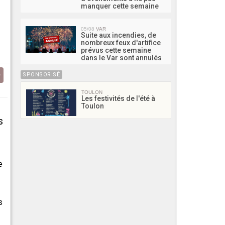
manquer cette semaine
05/08
VAR
Suite aux incendies, de
nombreux feux d'artifice
prévus cette semaine
dans le Var sont annulés
SPONSORISÉ
TOULON
Les festivités de l'été à
Toulon
s
e
s