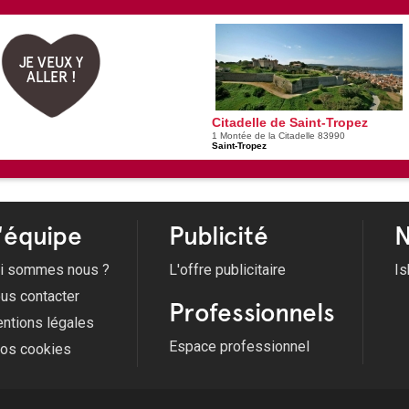
JE VEUX Y
ALLER !
Citadelle de Saint-Tropez
1 Montée de la Citadelle 83990
Saint-Tropez
'équipe
Publicité
N
i sommes nous ?
L'offre publicitaire
Is
us contacter
Professionnels
ntions légales
Espace professionnel
fos cookies