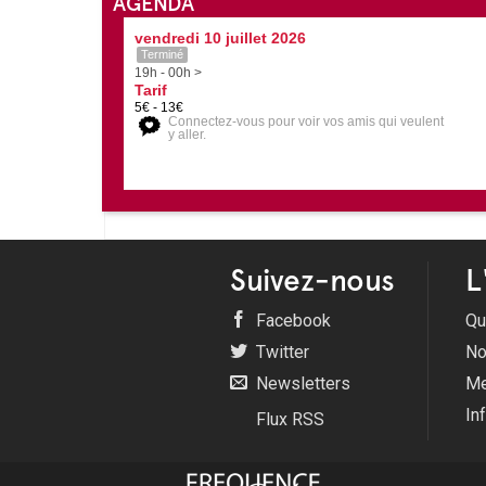
AGENDA
vendredi 10 juillet 2026
Terminé
19h - 00h >
Tarif
5€ - 13€
Connectez-vous pour voir vos amis qui veulent
y aller.
Suivez-nous
L
Facebook
Qu
Twitter
No
Newsletters
Me
In
Flux RSS