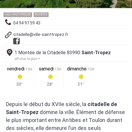
LIEU HISTORIQUE
MUSÉES
04 94 97 59 43
citadelle@ville-sainttropez.fr
1 Montée de la Citadelle 83990
Saint-Tropez
afficher le plan
vendredi
samedi
dimanche
15H
15H
15H
30°
28°
31°
Depuis le début du XVIIe siècle, la
citadelle de
Saint-Tropez
domine la ville. Élément de défense
le plus important entre Antibes et Toulon durant
des siècles, elle demeure l’un des seuls