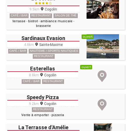
9.5km
Cogolin
CAFÉ / BAR
RESTAURANT
SALON DE THÉ
terrasse
-
bistrot
-
ambiance musicale
-
brasserie
ouvert
Sardinaux Evasion
4.8km
Sainte-Maxime
CAFÉ / BAR
NAUTISME / SPORTS NAUTIQUES
RESTAURANT
ouvert
Esterellas
8.8km
Cogolin
CAFÉ / BAR
RESTAURANT
Speedy Pizza
9.2km
Cogolin
RESTAURANT
Vente à emporter
-
pizzeria
La Terrasse d'Amélie