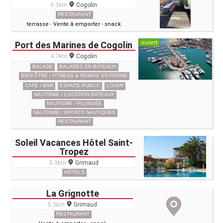
9.3km
Cogolin
RESTAURANT
terrasse
-
Vente à emporter
-
snack
ouvert
Port des Marines de Cogolin
4.7km
Cogolin
BALADE
BALADES EN BATEAUX
BIEN ÊTRE / FITNESS & REMISE EN FORME
CAFÉ / BAR
ESPACE PUBLIC
LOISIR
NAUTISME / LOCATION BATEAUX
NAUTISME / PLONGÉE
NAUTISME / SPORTS NAUTIQUES
RESTAURANT
Soleil Vacances Hôtel Saint-
Tropez
5.3km
Grimaud
HÔTELS
La Grignotte
5.3km
Grimaud
RESTAURANT