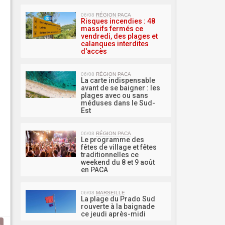
MA 
06/08
RÉGION PACA
Risques incendies : 48
massifs fermés ce
vendredi, des plages et
calanques interdites
d'accès
06/08
RÉGION PACA
La carte indispensable
avant de se baigner : les
plages avec ou sans
méduses dans le Sud-
Est
06/08
RÉGION PACA
Le programme des
fêtes de village et fêtes
traditionnelles ce
weekend du 8 et 9 août
en PACA
06/08
MARSEILLE
La plage du Prado Sud
rouverte à la baignade
ce jeudi après-midi