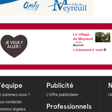
Le village
de Meyreuil
JE VEUX Y
, 13590
Meyreuil
ALLER !
1 évènement à venir
20/08/2026 -
Fête de la Libérati
'équipe
Publicité
N
i sommes nous ?
L'offre publicitaire
Is
us contacter
Professionnels
ntions légales