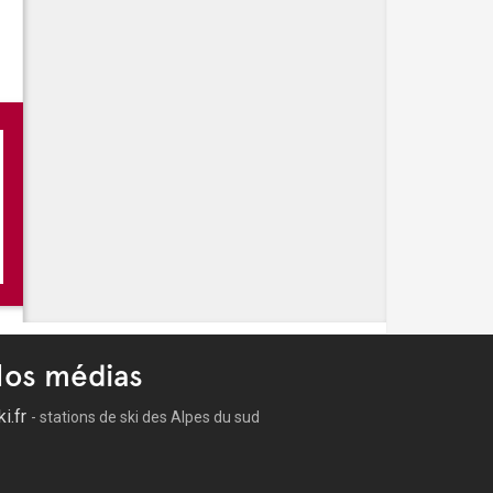
on - Meyreuil
os médias
ki.fr
- stations de ski des Alpes du sud