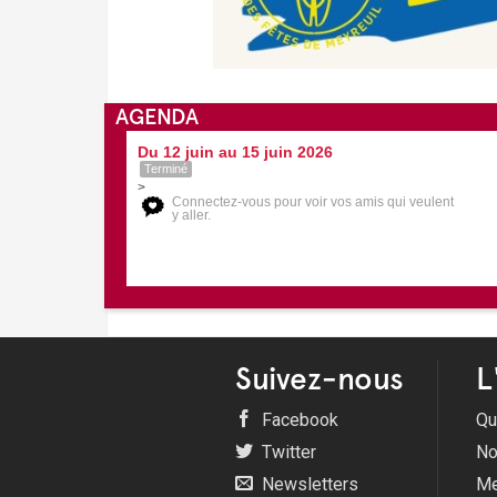
AGENDA
Du 12 juin au 15 juin 2026
Terminé
>
Connectez-vous pour voir vos amis qui veulent
y aller.
Suivez-nous
L
Facebook
Qu
Twitter
No
Newsletters
Me