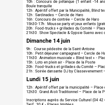
10h : Concours de pétanque (1 enfant -14 an
Boule tranquille
12h : Apéritif offert par la Municipalité, Blind 
12h : Sardinades – Cercle de Haro
16h : Concours de contrée – Cercle de Haro
15h30-17h : Mousse party et jeux enfants (grat
20h : Food-trucks + grillades du Comité – Plac
21h30 : Show Spectacle & Gypsie Sueno avec 
Dimanche 14 juin
9h : Course pédestre de la Saint-Antoine
10h : Petit déjeuner campagnard – Cercle de Har
11h30 : Animation musicale « Blind test » - Pla
15h : Loto en plein air - Place de la Poste
20h : Food-trucks et grillades du Comité – Pla
21h : Soirée dansante DJ by Classevenement –
Lundi 15 juin
12h : Apéritif offert par la municipalité – Place
12h30 : Grand Aïoli Traditionnel – Place de la 
Inscriptions auprès du Service Culturel (04 4
Tarif : 30 € - Places limitées.