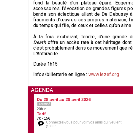
fond la beauté d’un plateau épuré. Eggermo
accessoires, l’évocation de grandes figures 
bande son éclectique allant de De Debussy à 
fragments d’œuvres ses propres matériaux, fidèl
du temps qui file, de ceux et celles qu’on aime
À la fois exubérant, tendre, d’une grande 
Death
offre un accès rare à cet héritage don
c’est probablement dans ce mouvement que ré
L'Anthracite
Durée 1h15
Infos/billetterie en ligne :
www.lezef.org
AGENDA
Du 28 avril au 29 avril 2026
Terminé
20h >
Tarif
7€ - 15€
Connectez-vous pour voir vos amis qui veulent
y aller.