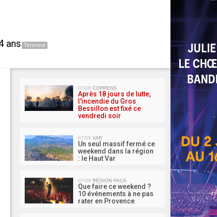
4 ans
Terminé
MA 
07/08
CORRENS
Après 18 jours de lutte,
l'incendie du Gros
Bessillon est fixé ce
vendredi soir
07/08
VAR
Un seul massif fermé ce
weekend dans la région
: le Haut Var
07/08
RÉGION PACA
Que faire ce weekend ?
10 événements à ne pas
rater en Provence