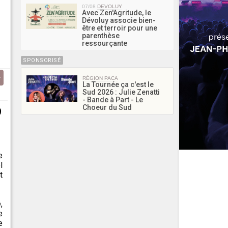
07/08
DEVOLUY
Avec Zen'Agritude, le
Dévoluy associe bien-
être et terroir pour une
parenthèse
ressourçante
SPONSORISÉ
RÉGION PACA
La Tournée ça c'est le
Sud 2026 : Julie Zenatti
- Bande à Part - Le
Choeur du Sud
9
e
l
t
,
e
e