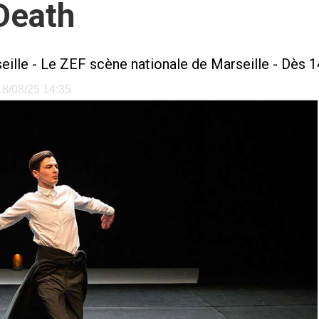
Death
eille
-
Le ZEF scène nationale de Marseille
- Dès 1
 18/08/25 14:35