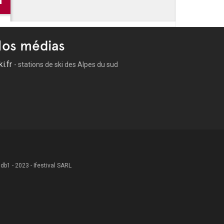
os médias
ki.fr
- stations de ski des Alpes du sud
 .db1 - 2023 - Ifestival SARL