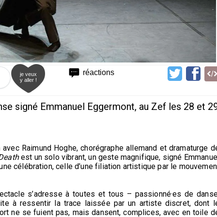
réactions
je veux
y aller !
nse signé Emmanuel Eggermont, au Zef les 28 et 2
on avec Raimund Hoghe, chorégraphe allemand et dramaturge d
Death
est un solo vibrant, un geste magnifique, signé Emmanue
ne célébration, celle d’une filiation artistique par le mouvemen
ectacle s’adresse à toutes et tous – passionné·es de danse
te à ressentir la trace laissée par un artiste discret, dont l
Mort ne se fuient pas, mais dansent, complices, avec en toile d