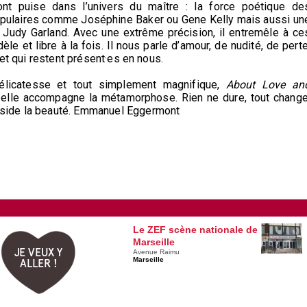
nt puise dans l’univers du maître : la force poétique de
populaires comme Joséphine Baker ou Gene Kelly mais aussi un
Judy Garland. Avec une extrême précision, il entremêle à ce
e et libre à la fois. Il nous parle d’amour, de nudité, de perte
 et qui restent présent·es en nous.
délicatesse et tout simplement magnifique,
About Love an
t elle accompagne la métamorphose. Rien ne dure, tout change
side la beauté.
Emmanuel Eggermont
Le ZEF scène nationale de
Marseille
JE VEUX Y
Avenue Raimu
Marseille
ALLER !