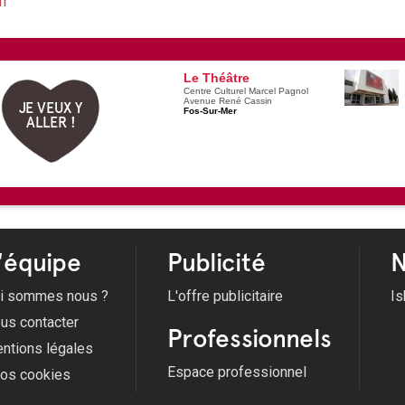
fr
Le Théâtre
Centre Culturel Marcel Pagnol
Avenue René Cassin
JE VEUX Y
Fos-Sur-Mer
ALLER !
'équipe
Publicité
N
i sommes nous ?
L'offre publicitaire
Is
us contacter
Professionnels
ntions légales
Espace professionnel
fos cookies