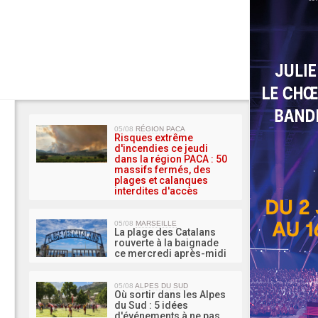
MA 
05/08
RÉGION PACA
Risques extrême
d'incendies ce jeudi
dans la région PACA : 50
massifs fermés, des
plages et calanques
interdites d'accès
05/08
MARSEILLE
La plage des Catalans
rouverte à la baignade
ce mercredi après-midi
05/08
ALPES DU SUD
Où sortir dans les Alpes
du Sud : 5 idées
d'événements à ne pas