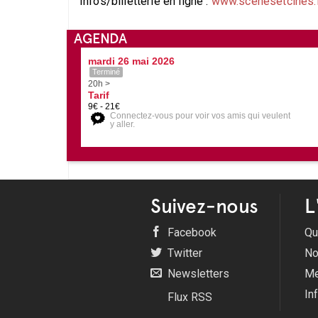
Infos/billetterie en ligne :
www.scenesetcines.
AGENDA
mardi 26 mai 2026
Terminé
20h >
Tarif
9€ - 21€
Connectez-vous pour voir vos amis qui veulent
y aller.
Suivez-nous
L
Facebook
Qu
Twitter
No
Newsletters
Me
In
Flux RSS