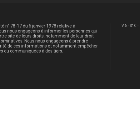
é n° 78-17 du 6 janvier 1978 relative à
V.6 - S1C -
, nous nous engageons à informer les personnes qui
re site de leurs droits, notamment de leur droit
s nominatives. Nous nous engageons à prendre
curité de ces informations et notamment empêcher
s ou communiquées à des tiers.