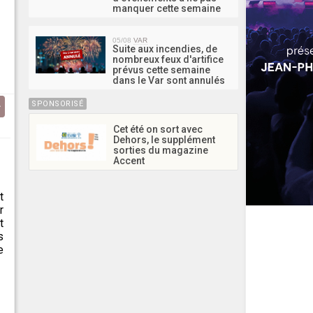
manquer cette semaine
05/08
VAR
Suite aux incendies, de
nombreux feux d'artifice
prévus cette semaine
dans le Var sont annulés
SPONSORISÉ
Cet été on sort avec
Dehors, le supplément
sorties du magazine
.
Accent
t
r
t
s
e