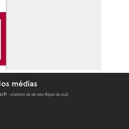
os médias
ki.fr
- stations de ski des Alpes du sud