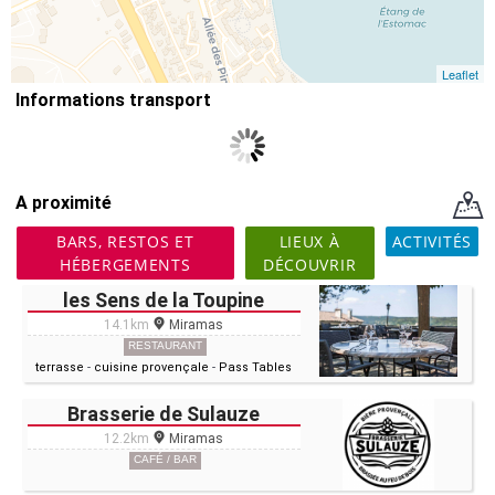
Leaflet
Informations transport
A proximité
BARS, RESTOS ET
LIEUX À
ACTIVITÉS
HÉBERGEMENTS
DÉCOUVRIR
les Sens de la Toupine
14.1km
Miramas
RESTAURANT
terrasse
-
cuisine provençale
-
Pass Tables
Brasserie de Sulauze
12.2km
Miramas
CAFÉ / BAR