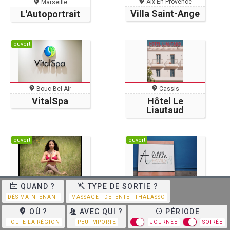
Aix En Provence
Marseille
Villa Saint-Ange
L'Autoportrait
ouvert
Bouc-Bel-Air
Cassis
VitalSpa
Hôtel Le
Liautaud
ouvert
ouvert
Chateauneuf-Les-
Marseille
QUAND ?
TYPE DE SORTIE ?
Martigues
A Little Family
DÈS MAINTENANT
MASSAGE - DETENTE - THALASSO
Yoga center
OÙ ?
AVEC QUI ?
PÉRIODE
TOUTE LA RÉGION
PEU IMPORTE
JOURNÉE
SOIRÉE