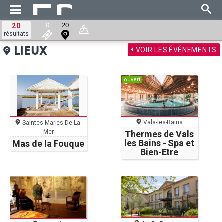
0
20
20
résultats
VOIR LES ÉVÉNEMENTS
LIEUX
ouvert
Vals-les-Bains
Saintes-Maries-De-La-
Mer
Thermes de Vals
les Bains - Spa et
Mas de la Fouque
Bien-Etre