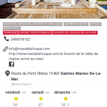
BIEN ÊTRE / MASSAGE, DÉTENTE ET THALASSO
CHAMBRE D'HÔTES
HÔTELS
RESTAURANT
TERRASSE
CUISINE TRADITIONNELLE
AU BORD DE L'EAU OU DE LA PLAGE
0490978102
info@masdelafouque.com
http://www.masdelafouque.com/le-brunch-de-la-table-de-
marius-arrive-au-mas/
Route du Petit Rhône 13460
Saintes-Maries-De-La-
Mer
afficher le plan
vendredi
samedi
dimanche
12H
15H
15H
30°
27°
26°