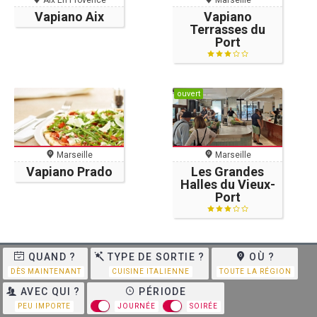
Aix En Provence
Marseille
Vapiano Aix
Vapiano
Terrasses du
Port
ouvert
Marseille
Marseille
Les Grandes
Vapiano Prado
Halles du Vieux-
Port
QUAND ?
TYPE DE SORTIE ?
OÙ ?
DÈS MAINTENANT
CUISINE ITALIENNE
TOUTE LA RÉGION
AVEC QUI ?
PÉRIODE
PEU IMPORTE
JOURNÉE
SOIRÉE
Marseille
Puget-sur-Argens