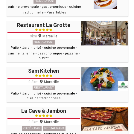
RESTAURANT
cuisine provençale
-
gastronomique
-
cuisine
traditionnelle
-
Pass Tables
Restaurant La Grotte
9km
Marseille
RESTAURANT
Patio / Jardin privé
-
cuisine provençale
-
cuisine italienne
-
gastronomique
-
pizzeria
-
bistrot
Sam Kitchen
0.8km
Marseille
RESTAURANT
Patio / Jardin privé
-
cuisine provençale
-
cuisine traditionnelle
La Cave à Jambon
0.3km
Marseille
CAFÉ / BAR
RESTAURANT