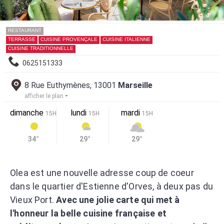
RESTAURANT
TERRASSE
CUISINE PROVENÇALE
CUISINE ITALIENNE
CUISINE TRADITIONNELLE
0625151333
8 Rue Euthymènes, 13001
Marseille
afficher le plan
dimanche
lundi
mardi
15H
15H
15H
34°
29°
29°
Olea est une nouvelle adresse coup de coeur
dans le quartier d'Estienne d'Orves, à deux pas du
Vieux Port.
Avec une jolie carte qui met à
l'honneur la belle cuisine française et