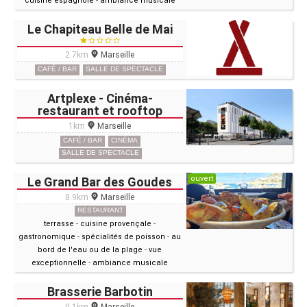
cuisine espagnole
-
ambiance musicale
Le Chapiteau Belle de Mai
2.7km
Marseille
CAFÉ / BAR
SALLE DE SPECTACLE
Artplexe - Cinéma-
restaurant et rooftop
1km
Marseille
CAFÉ / BAR
CINÉMA
SALLE DE SPECTACLE
ouvert
Le Grand Bar des Goudes
8.9km
Marseille
RESTAURANT
terrasse
-
cuisine provençale
-
gastronomique
-
spécialités de poisson
-
au
bord de l'eau ou de la plage
-
vue
exceptionnelle
-
ambiance musicale
Brasserie Barbotin
0.1km
Marseille