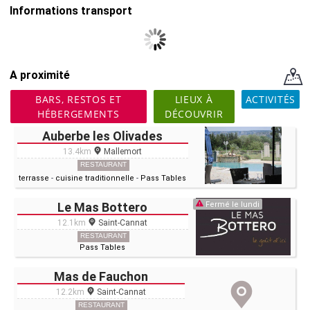
Informations transport
A proximité
BARS, RESTOS ET
LIEUX À
ACTIVITÉS
HÉBERGEMENTS
DÉCOUVRIR
Auberbe les Olivades
13.4km
Mallemort
RESTAURANT
terrasse
-
cuisine traditionnelle
-
Pass Tables
Le Mas Bottero
Fermé le lundi
12.1km
Saint-Cannat
RESTAURANT
Pass Tables
Mas de Fauchon
12.2km
Saint-Cannat
RESTAURANT