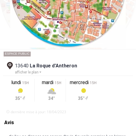
ESPACE PUBLIC
13640
La Roque d'Antheron
afficher le plan
lundi
mardi
mercredi
15H
15H
15H
35°
34°
35°
dernière mise à jour: 18/04/2023
Avis