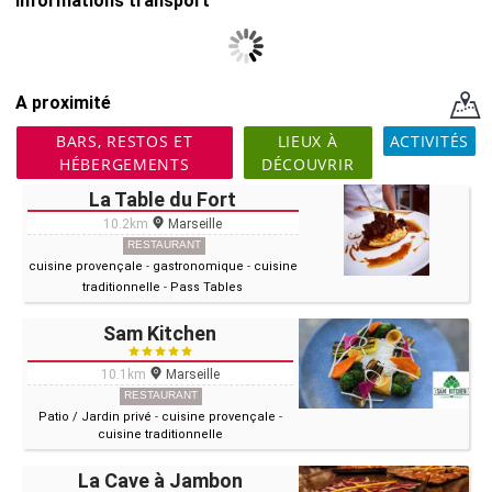
Informations transport
A proximité
BARS, RESTOS ET
LIEUX À
ACTIVITÉS
HÉBERGEMENTS
DÉCOUVRIR
La Table du Fort
10.2km
Marseille
RESTAURANT
cuisine provençale
-
gastronomique
-
cuisine
traditionnelle
-
Pass Tables
Sam Kitchen
10.1km
Marseille
RESTAURANT
Patio / Jardin privé
-
cuisine provençale
-
cuisine traditionnelle
La Cave à Jambon