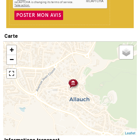
POSTER MON AVIS
Carte
+
−
Leaflet