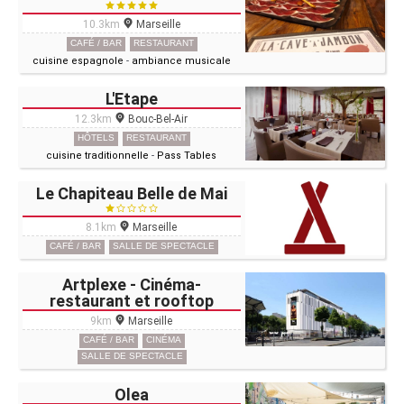
10.3km
Marseille
CAFÉ / BAR
RESTAURANT
cuisine espagnole
-
ambiance musicale
L'Etape
12.3km
Bouc-Bel-Air
HÔTELS
RESTAURANT
cuisine traditionnelle
-
Pass Tables
Le Chapiteau Belle de Mai
8.1km
Marseille
CAFÉ / BAR
SALLE DE SPECTACLE
Artplexe - Cinéma-
restaurant et rooftop
9km
Marseille
CAFÉ / BAR
CINÉMA
SALLE DE SPECTACLE
Olea