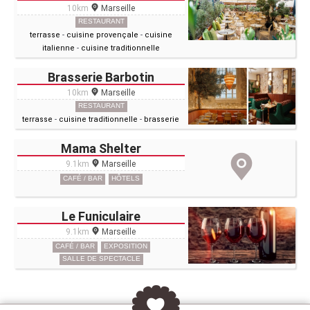
10km
Marseille
RESTAURANT
terrasse
-
cuisine provençale
-
cuisine
italienne
-
cuisine traditionnelle
Brasserie Barbotin
10km
Marseille
RESTAURANT
terrasse
-
cuisine traditionnelle
-
brasserie
Mama Shelter
9.1km
Marseille
CAFÉ / BAR
HÔTELS
Le Funiculaire
9.1km
Marseille
CAFÉ / BAR
EXPOSITION
SALLE DE SPECTACLE