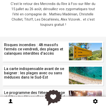
C'est le retour des Mercredis du Rire à Fos-sur-Mer du
15 juillet au 26 août, dérouillez vos zygomatiques tout
l'été en compagnie de : Mathieu Madénian, Christelle
Chollet, Titoff, Les Décaféinés, Alex Vizorek... et c'est
toujours gratuit !
Risques incendies : 48 massifs
fermés ce vendredi, des plages et
calanques interdites d'accès
La carte indispensable avant de se
baigner : les plages avec ou sans
méduses dans le Sud-Est
Le programme des fêtes de village
et fêtes traditionnelles ce weekend
du 8 et 9 août en PACA