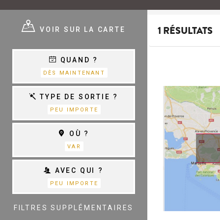
E ?
VOIR SUR LA CARTE
1 RÉSULTATS
QUAND ?
E
VARIÉTÉ,
DÈS MAINTENANT
CHANSON &
COM.MUSICALES
E
TYPE DE SORTIE ?
PEU IMPORTE
THÉÂTRE
OÙ ?
S
D
VAR
AVEC QUI ?
PEU IMPORTE
TOUTES LES
CATÉGORIES
FILTRES SUPPLÉMENTAIRES