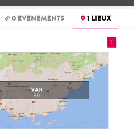
0
EVENEMENTS
1
LIEUX
1
VAR
Var