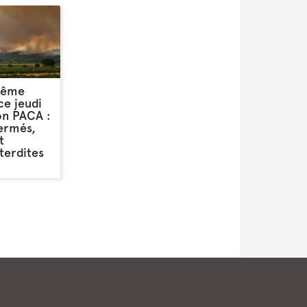
rême
ce jeudi
on PACA :
fermés,
t
terdites