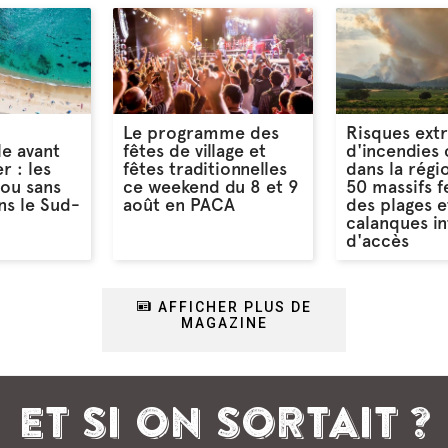
Le programme des
Risques ext
le avant
fêtes de village et
d'incendies 
r : les
fêtes traditionnelles
dans la régi
 ou sans
ce weekend du 8 et 9
50 massifs 
s le Sud-
août en PACA
des plages e
calanques in
d'accès
AFFICHER PLUS DE
MAGAZINE
ET SI ON SORTAIT ?