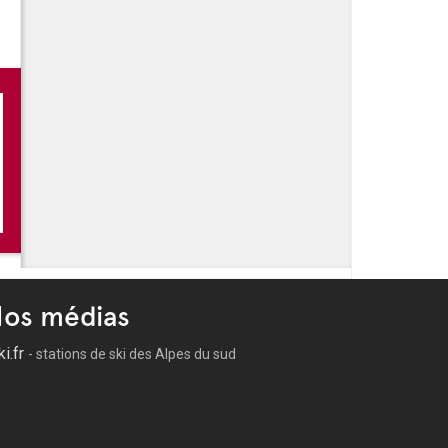
 -
Les soirées de la Rue Giacosa
 -
Les festivités de l'été à Cagnes sur Mer
 -
Jazz au Château
 -
Marché nocturne - Cagnes sur Mer
os médias
ki.fr
- stations de ski des Alpes du sud