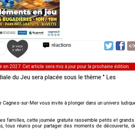
réactions
je veux
y aller !
 en 2027. Cet article sera mis à jour pour la prochaine édition.
iale du Jeu sera placée sous le thème " Les
de Cagnes-sur-Mer vous invite à plonger dans un univers ludiqu
s familles, cette journée gratuite rassemble petits et grands 
nts, tous réunis pour partager des moments de découverte, d