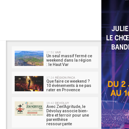
MA 
17:51
VAR
Un seul massif fermé ce
weekend dans la région
: le Haut Var
17:24
RÉGION PACA
Que faire ce weekend ?
10 événements à ne pas
rater en Provence
16:42
DEVOLUY
Avec Zen'Agritude, le
Dévoluy associe bien-
être et terroir pour une
parenthèse
ressourçante