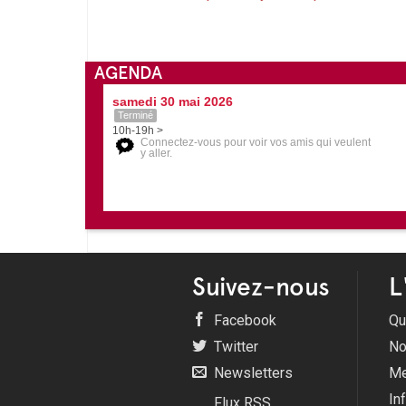
AGENDA
samedi 30 mai 2026
Terminé
10h-19h >
Connectez-vous pour voir vos amis qui veulent
y aller.
Suivez-nous
L
Facebook
Qu
Twitter
No
Newsletters
Me
In
Flux RSS