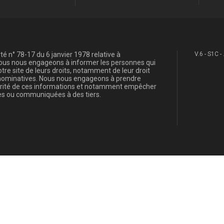
é n° 78-17 du 6 janvier 1978 relative à
V.6 - S1C -
, nous nous engageons à informer les personnes qui
re site de leurs droits, notamment de leur droit
s nominatives. Nous nous engageons à prendre
curité de ces informations et notamment empêcher
s ou communiquées à des tiers.