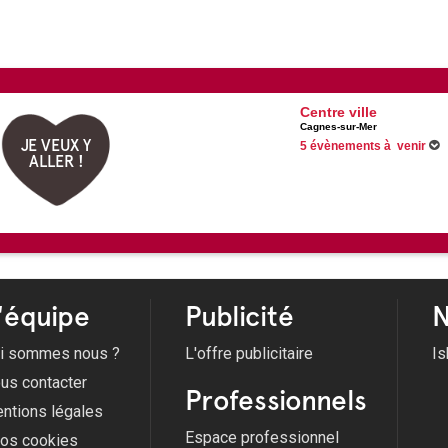
Centre ville
Cagnes-sur-Mer
JE VEUX Y
5 évènements à venir
ALLER !
Du 23/05/2026 au 05/09/2026
Du 01/06/2026 au 31/08/2026
Du 26/06/2026 au 11/09/2026
Du 10/07/2026 au 28/08/2026
Voir tous les évènements
'équipe
Publicité
N
i sommes nous ?
L'offre publicitaire
Is
us contacter
Professionnels
ntions légales
Espace professionnel
fos cookies