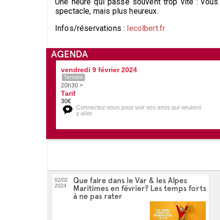
Une heure qui passe souvent trop vite : vou
spectacle, mais plus heureux.
Infos/réservations :
lecolbert.fr
AGENDA
vendredi 9 février 2024
Terminé
20h30 >
Tarif
30€
Connectez-vous pour voir vos amis qui veulent
y aller.
Que faire dans le Var & les Alpes
02/02
2024
Maritimes en février? Les temps forts
à ne pas rater