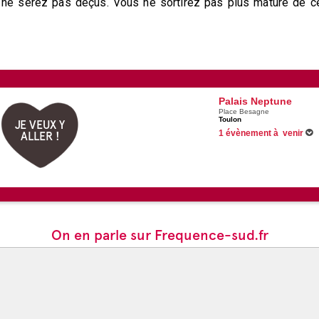
s ne serez pas déçus. Vous ne sortirez pas plus mature de c
Palais Neptune
Place Besagne
Toulon
JE VEUX Y
1 évènement à venir
ALLER !
12/11/2026 -
Jérémy Hababo
On en parle sur Frequence-sud.fr