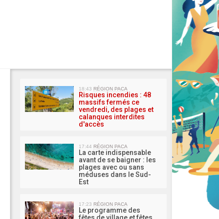
MA 
18:43
RÉGION PACA
Risques incendies : 48
massifs fermés ce
vendredi, des plages et
calanques interdites
d'accès
17:44
RÉGION PACA
La carte indispensable
avant de se baigner : les
plages avec ou sans
méduses dans le Sud-
Est
17:23
RÉGION PACA
Le programme des
fêtes de village et fêtes