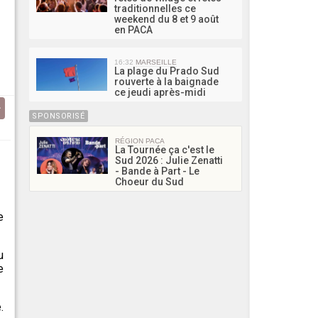
traditionnelles ce
weekend du 8 et 9 août
en PACA
16:32
MARSEILLE
La plage du Prado Sud
rouverte à la baignade
ce jeudi après-midi
SPONSORISÉ
RÉGION PACA
La Tournée ça c'est le
Sud 2026 : Julie Zenatti
- Bande à Part - Le
Choeur du Sud
e
u
e
.