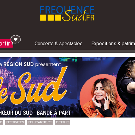
ortir
Concerts & spectacles
Expositions & patri
Les jeux concours du moment :
Toutes les invitations à gagner
Bons plans et réductions
ges
 ville, les horaires de l'éclipse solaire du 12 août dans 
un peu de fraîcheur en cette canicule ? Notre top 5 des
e ce weekend ? 10 événements à ne pas rater en Prov
e cette semaine du 3 au 9 août? Le guide des sorties
e ce weekend ? 10 événements à ne pas rater en Prov
 ville, les horaires de l'éclipse solaire du 12 août dans 
solaire à Saint-Véran
e ce weekend ? 10 événements à ne pas rater en Prov
Beaucoup de méduses signalées dans le
Feu d'artifice, concerts, festivités.. 
Où sortir dans les Alpes du Sud : 5 i
Que faire cette semaine du 3 au 9 août
Avec Zen'Agritude, le Dévoluy associe
La météo des plages de La Ciotat pour
C'est le pic des étoiles filantes ce we
Ce vendredi soir à Marseille : ne manqu
Météo des pla
Le préfet du V
Que faire cet
Un voilier de 
C'est le pic d
Avec Zen'Agrit
Été marseillai
Que faire cett
ges
IC
FESTIVITÉS
FEU D'ARTIFICE
GRATUIT