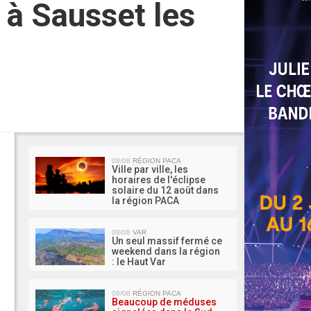
e à Sausset les
MA 
08/08
RÉGION PACA
Ville par ville, les
horaires de l'éclipse
solaire du 12 août dans
la région PACA
08/08
VAR
Un seul massif fermé ce
weekend dans la région
: le Haut Var
08/08
RÉGION PACA
Beaucoup de méduses