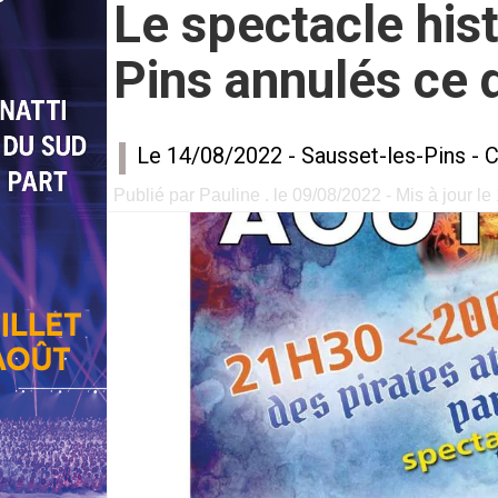
Le spectacle hist
Pins annulés ce 
Le 14/08/2022 -
Sausset-les-Pins
-
C
Publié par Pauline . le 09/08/2022 - Mis à jour l