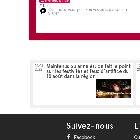
Evénement annulé
21h >
Connectez-vous pour voir vos amis qui veulent
y aller.
Maintenus ou annulés: on fait le point
14/08
1
2022
2
sur les festivités et feux d'artifice du
15 août dans la région
Suivez-nous
L
Facebook
Qu