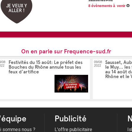
Sausset-les-Pins
JE VEUX Y
8 évènements à venir
ALLER !
Du 29/06/2026 au 31/08/2026
Du 01/07/2026 au 26/08/2026
Du 03/07/2026 au 22/08/2026
Du 04/07/2026 au 29/08/2026
Voir tous les évènements
On en parle sur Frequence-sud.fr
Festivités du 15 août: Le préfet des
Sausset, Aub
3/08
09/08
022
2022
Bouches du Rhône annule tous les
le Muy... les
feux d'artifice
au 14 août d
Rhône et le 
'équipe
Publicité
N
i sommes nous ?
L'offre publicitaire
Is