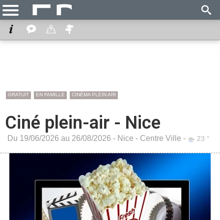
GRATUIT
EN FAMILLE
CINÉMA PLEIN AIR
Ciné plein-air - Nice
Du 19/06/2026 au 26/08/2026 -
Nice
-
Centre Ville
-
23 °