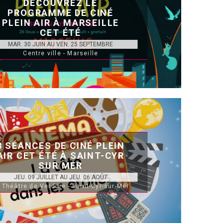
DÉCOUVREZ LE
PROGRAMME DE CINÉ
PLEIN AIR À MARSEILLE
CET ÉTÉ
MAR. 30 JUIN AU VEN. 25 SEPTEMBRE
Centre ville - Marseille
3 SÉANCES DE CINÉ PLEIN
AIR CET ÉTÉ À SAINT-CYR
SUR MER
JEU. 09 JUILLET AU JEU. 06 AOÛT
 Théâtre de Verdure - Saint-Cyr-sur-Mer