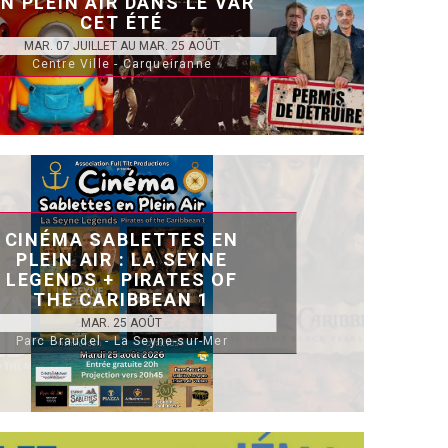
EN PLEIN AIR DANS LE VAR
CET ÉTÉ
MAR. 07 JUILLET AU MAR. 25 AOÛT
Centre Ville - Carqueiranne
CINÉMA SABLETTES EN
PLEIN AIR : LA SEYNE
LEGENDS + PIRATES OF
THE CARIBBEAN 1
MAR. 25 AOÛT
Parc Braudel - La Seyne-sur-Mer