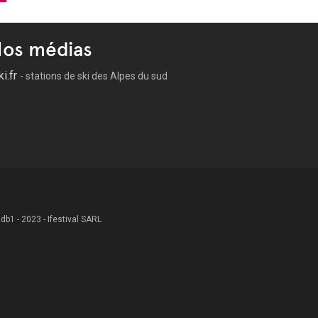
os médias
ki.fr
- stations de ski des Alpes du sud
 .db1 - 2023 - Ifestival SARL