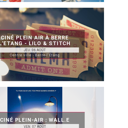
CINÉ PLEIN AIR À BERRE
L'ETANG - LILO & STITCH
JEU. 06 AOÛT
Centre ville - Berre-l'Etang
CINÉ PLEIN-AIR : WALL.E
VEN. 07 AOÛT