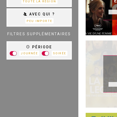
TOUTE LA RÉGION
AVEC QUI ?
PEU IMPORTE
TOUTES LES
CATÉGORIES
FILTRES SUPPLÉMENTAIRES
PÉRIODE
JOURNÉE
SOIRÉE
R