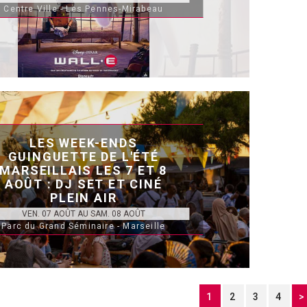
Centre Ville - Les Pennes-Mirabeau
LES WEEK-ENDS
GUINGUETTE DE L'ÉTÉ
MARSEILLAIS LES 7 ET 8
AOÛT : DJ SET ET CINÉ
PLEIN AIR
VEN. 07 AOÛT AU SAM. 08 AOÛT
Parc du Grand Séminaire - Marseille
1
2
3
4
>