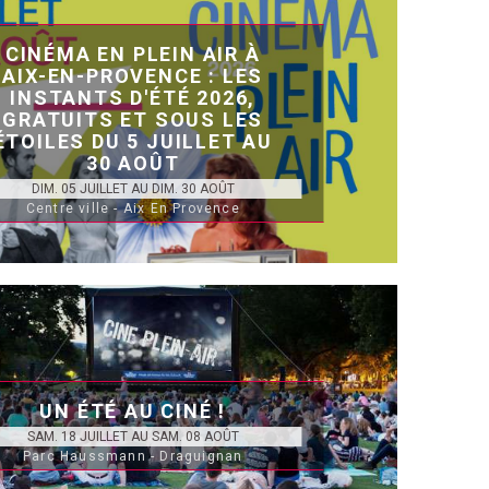
CINÉMA EN PLEIN AIR À
AIX-EN-PROVENCE : LES
INSTANTS D'ÉTÉ 2026,
GRATUITS ET SOUS LES
ÉTOILES DU 5 JUILLET AU
30 AOÛT
DIM. 05 JUILLET AU DIM. 30 AOÛT
Centre ville - Aix En Provence
UN ÉTÉ AU CINÉ !
SAM. 18 JUILLET AU SAM. 08 AOÛT
Parc Haussmann - Draguignan