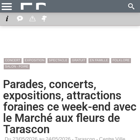
CONCERT
EXPOSITION
SPECTACLE
GRATUIT
EN FAMILLE
FOLKLORE
SALON - FOIRE
Parades, concerts,
expositions, attractions
foraines ce week-end avec
le Marché aux fleurs de
Tarascon
Du 23/05/2026 au 24/05/2026 -
Tarascon
-
Centre Ville