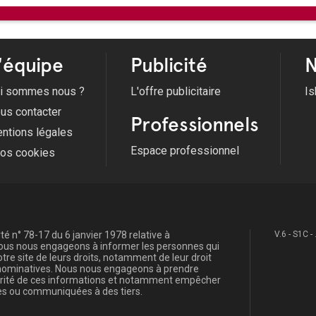
Du 03/07/2026 au 28/08/2026 -
Les festivité
Du 21/08/2026 au 23/08/2026 -
Fête la Libér
'équipe
Publicité
N
i sommes nous ?
L'offre publicitaire
Is
us contacter
Professionnels
ntions légales
Espace professionnel
fos cookies
é n° 78-17 du 6 janvier 1978 relative à
V.6 - S1C -
, nous nous engageons à informer les personnes qui
re site de leurs droits, notamment de leur droit
s nominatives. Nous nous engageons à prendre
curité de ces informations et notamment empêcher
s ou communiquées à des tiers.