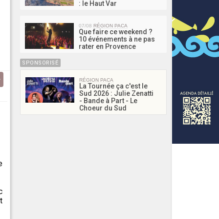
: le Haut Var
07/08
RÉGION PACA
Que faire ce weekend ?
10 événements à ne pas
rater en Provence
SPONSORISÉ
RÉGION PACA
La Tournée ça c'est le
Sud 2026 : Julie Zenatti
- Bande à Part - Le
Choeur du Sud
e
c
t