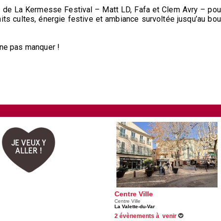
s de La Kermesse Festival – Matt LD, Fafa et Clem Avry – pou
its cultes, énergie festive et ambiance survoltée jusqu’au bou
 ne pas manquer !
JE VEUX Y
ALLER !
Centre Ville
Centre Ville
La Valette-du-Var
2 évènements à venir