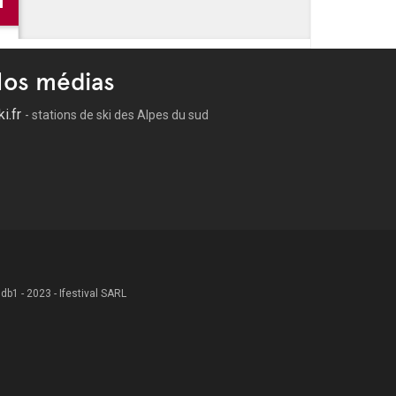
s de l'été à La Valette du Var
ation à la Valette du Var
os médias
ki.fr
- stations de ski des Alpes du sud
 .db1 - 2023 - Ifestival SARL