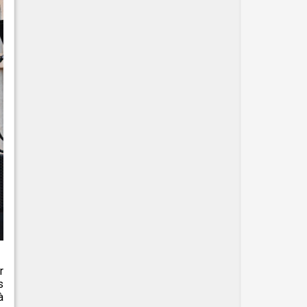
r
s
à