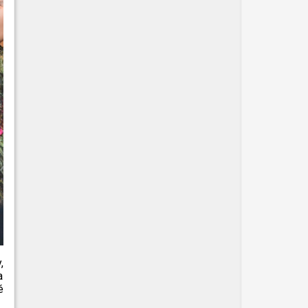
,
a
é