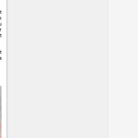
t
e
u
r
t
t
a