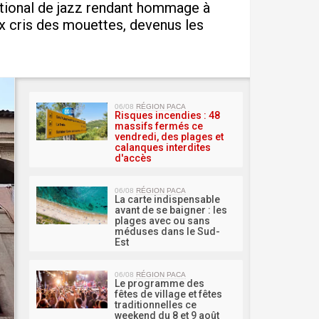
national de jazz rendant hommage à
ux cris des mouettes, devenus les
MA 
06/08
RÉGION PACA
Risques incendies : 48
massifs fermés ce
vendredi, des plages et
calanques interdites
d'accès
06/08
RÉGION PACA
La carte indispensable
avant de se baigner : les
plages avec ou sans
méduses dans le Sud-
Est
06/08
RÉGION PACA
Le programme des
fêtes de village et fêtes
traditionnelles ce
weekend du 8 et 9 août