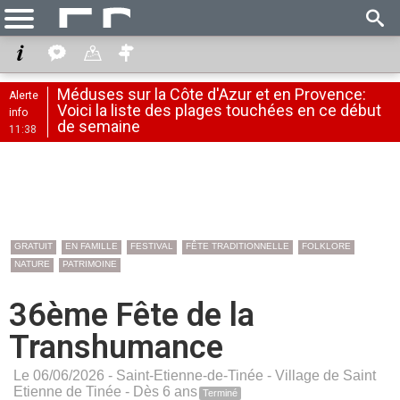
Méduses sur la Côte d'Azur et en Provence:
Alerte
Voici la liste des plages touchées en ce début
info
de semaine
11:38
GRATUIT
EN FAMILLE
FESTIVAL
FÊTE TRADITIONNELLE
FOLKLORE
NATURE
PATRIMOINE
36ème Fête de la
Transhumance
Le 06/06/2026 -
Saint-Etienne-de-Tinée
-
Village de Saint
Etienne de Tinée
- Dès 6 ans
Terminé