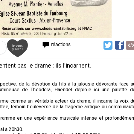
réactions
je veux
y aller !
ent pas le drame : ils l'incarnent.
spective, de la dévotion du fils à la jalousie dévorante face a
é lumineuse de Theodora, Haendel déploie ici une palette d
rme comme un véritable acteur du drame, il incarne la voix d
xaltée, témoin bouleversé de la tragédie antique ou communaut
gramme en une expérience musicale intense et profondémen
mai à 20h30.