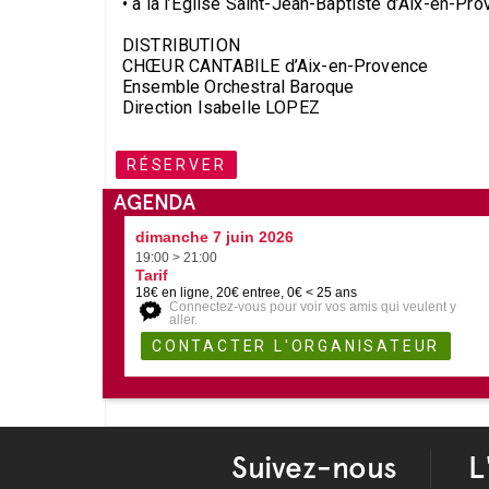
• à la l’Église Saint-Jean-Baptiste d’Aix-en-Pro
DISTRIBUTION
CHŒUR CANTABILE d’Aix-en-Provence
Ensemble Orchestral Baroque
Direction Isabelle LOPEZ
RÉSERVER
AGENDA
dimanche 7 juin 2026
19:00 > 21:00
Tarif
18€ en ligne, 20€ entree, 0€ < 25 ans
Connectez-vous pour voir vos amis qui veulent y
aller.
Suivez-nous
L