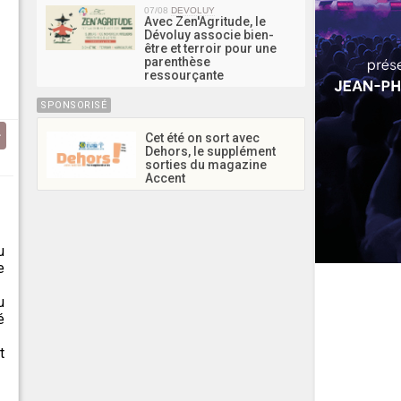
07/08
DEVOLUY
Avec Zen'Agritude, le
Dévoluy associe bien-
être et terroir pour une
parenthèse
ressourçante
SPONSORISÉ
Cet été on sort avec
Dehors, le supplément
sorties du magazine
Accent
u
e
u
é
t