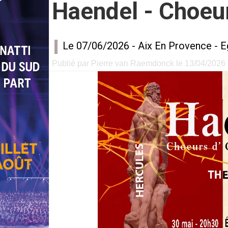
Haendel - Choeur
Le 07/06/2026 -
Aix En Provence
-
E
Publié par Pierre van Raemdonck le 13/04/2026 -