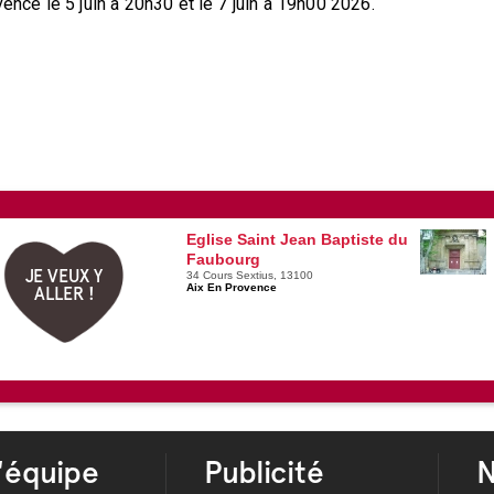
vence le 5 juin à 20h30 et le 7 juin à 19h00 2026.
Eglise Saint Jean Baptiste du
Faubourg
JE VEUX Y
34 Cours Sextius, 13100
Aix En Provence
ALLER !
'équipe
Publicité
N