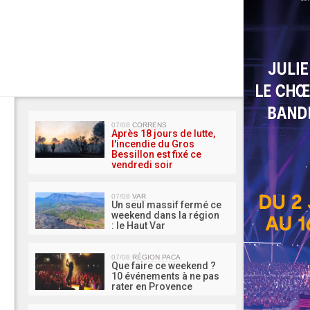
MA 
07/08
CORRENS
Après 18 jours de lutte,
l'incendie du Gros
Bessillon est fixé ce
vendredi soir
07/08
VAR
Un seul massif fermé ce
weekend dans la région
: le Haut Var
07/08
RÉGION PACA
Que faire ce weekend ?
10 événements à ne pas
rater en Provence