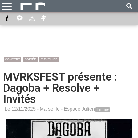
CONCERT
SOIRÉE
CITYGUIDE
MVRKSFEST présente :
Dagoba + Resolve +
Invités
Le 12/11/2025 -
Marseille
-
Espace Julien
Terminé