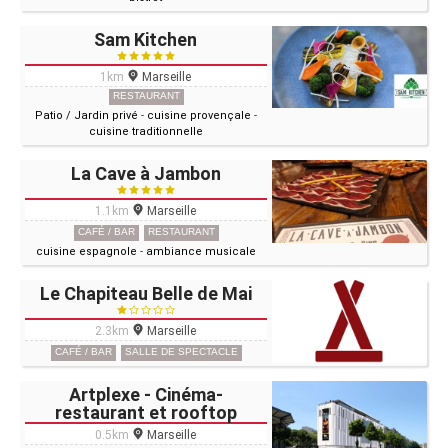
Sam Kitchen
1km
Marseille
RESTAURANT
Patio / Jardin privé
-
cuisine provençale
-
cuisine traditionnelle
La Cave à Jambon
1.1km
Marseille
CAFÉ / BAR
RESTAURANT
cuisine espagnole
-
ambiance musicale
Le Chapiteau Belle de Mai
2.3km
Marseille
CAFÉ / BAR
SALLE DE SPECTACLE
Artplexe - Cinéma-
restaurant et rooftop
0.5km
Marseille