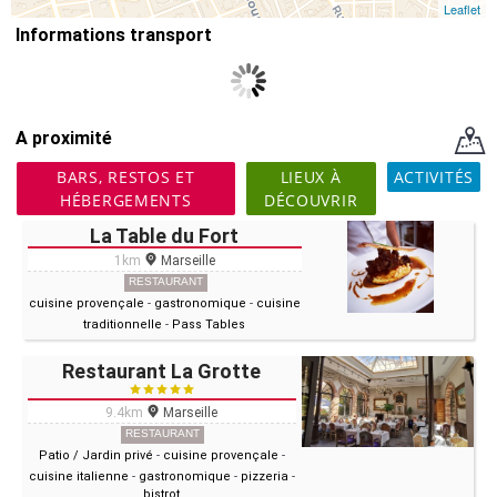
Leaflet
Informations transport
A proximité
BARS, RESTOS ET
LIEUX À
ACTIVITÉS
HÉBERGEMENTS
DÉCOUVRIR
La Table du Fort
1km
Marseille
RESTAURANT
cuisine provençale
-
gastronomique
-
cuisine
traditionnelle
-
Pass Tables
Restaurant La Grotte
9.4km
Marseille
RESTAURANT
Patio / Jardin privé
-
cuisine provençale
-
cuisine italienne
-
gastronomique
-
pizzeria
-
bistrot