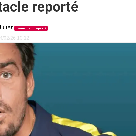
tacle reporté
ulien
Evénement reporté
24/02/26 10:12