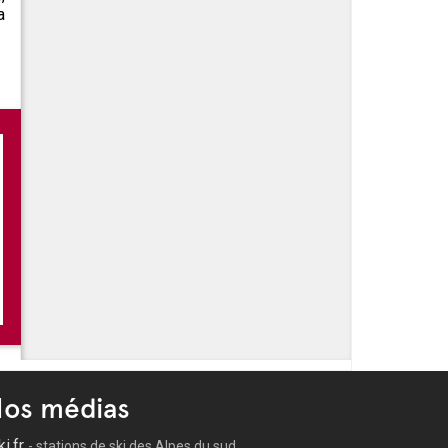
a
os médias
ki.fr
- stations de ski des Alpes du sud