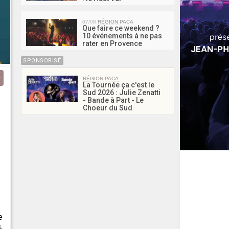
07/08
RÉGION PACA
Que faire ce weekend ?
10 événements à ne pas
rater en Provence
SPONSORISÉ
RÉGION PACA
La Tournée ça c'est le
Sud 2026 : Julie Zenatti
- Bande à Part - Le
Choeur du Sud
e
,