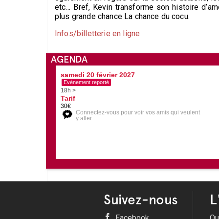
etc… Bref, Kevin transforme son histoire d’am
plus grande chance La chance du cocu.
Infos/billetterie en ligne
AGENDA
samedi 20 février 2027
Evénement reporté
18h >
Tarif
30€
Connectez-vous pour voir vos amis qui veulent
y aller.
Suivez-nous
L
Facebook
Qu