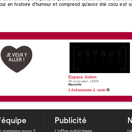
our en histoire d’humour et comprend qu’avoir été cocu est s
JE VEUX Y
ALLER !
Espace Julien
39 cours julien, 13006
Marseille
2 évènements à venir
11/11/2026 -
Still Fresh
15/11/2026 -
Louis Cattelat
'équipe
Publicité
N
i sommes nous ?
L'offre publicitaire
Is