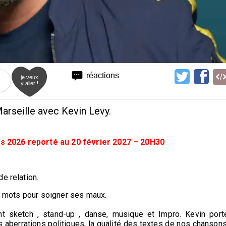
réactions
je veux
y aller !
arseille avec Kevin Levy.
s 2026 reporté au 20 février 2027 – 20H30
e relation.
es mots pour soigner ses maux.
ant sketch , stand-up , danse, musique et Impro. Kevin port
s aberrations politiques, la qualité des textes de nos chansons