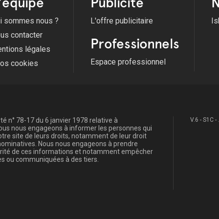
'équipe
Publicité
N
i sommes nous ?
L'offre publicitaire
Is
us contacter
Professionnels
ntions légales
Espace professionnel
fos cookies
é n° 78-17 du 6 janvier 1978 relative à
V.6 - S1C -
, nous nous engageons à informer les personnes qui
re site de leurs droits, notamment de leur droit
s nominatives. Nous nous engageons à prendre
curité de ces informations et notamment empêcher
s ou communiquées à des tiers.