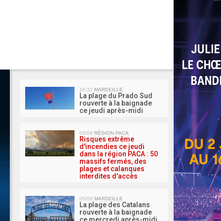
MA 
16:32
MARSEILLE
La plage du Prado Sud
rouverte à la baignade
ce jeudi après-midi
05/08
RÉGION PACA
Risques extrême
d'incendies ce jeudi
dans la région PACA : 50
massifs fermés, des
plages et calanques
interdites d'accès
05/08
MARSEILLE
La plage des Catalans
rouverte à la baignade
ce mercredi après-midi