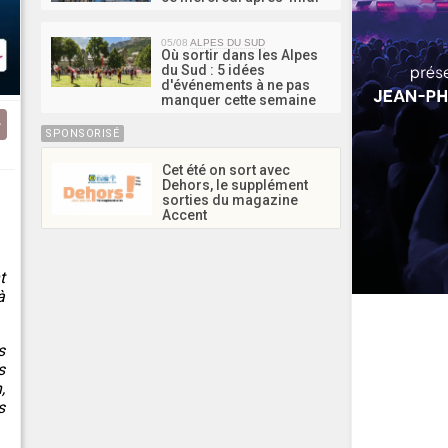
05/08
ALPES DU SUD
Où sortir dans les Alpes
du Sud : 5 idées
d'événements à ne pas
manquer cette semaine
SPONSORISÉ
Cet été on sort avec
Dehors, le supplément
sorties du magazine
Accent
t
à
s
s
,
s