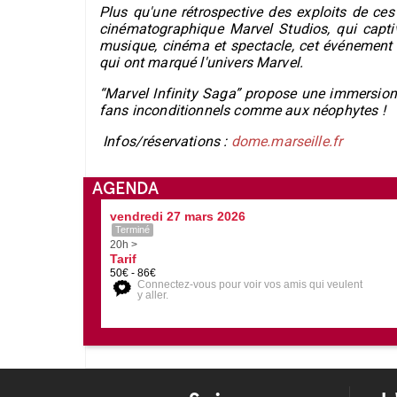
Plus qu'une rétrospective des exploits de ces 
cinématographique Marvel Studios, qui captiv
musique, cinéma et spectacle, cet événement 
qui ont marqué l'univers Marvel.
“Marvel Infinity Saga” propose une immersion
fans inconditionnels comme aux néophytes !
Infos/réservations :
dome.marseille.fr
AGENDA
vendredi 27 mars 2026
Terminé
20h >
Tarif
50€ - 86€
Connectez-vous pour voir vos amis qui veulent
y aller.