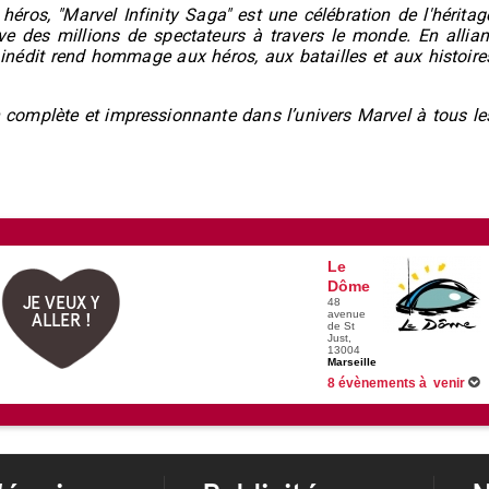
héros, "Marvel Infinity Saga" est une célébration de l'héritag
e des millions de spectateurs à travers le monde. En allian
inédit rend hommage aux héros, aux batailles et aux histoire
 complète et impressionnante dans l’univers Marvel à tous le
Le
Dôme
JE VEUX Y
48
avenue
ALLER !
de St
Just,
13004
Marseille
8 évènements à venir
01/10/2026 -
Génération Célin
04/10/2026 -
Djadja et Dinaz
15/10/2026 -
The Jeff Panacl
04/11/2026 -
Nej'
Voir tous les évènements