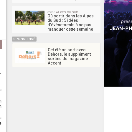
05/08
ALPES DU SUD
Où sortir dans les Alpes
du Sud : 5 idées
d'événements à ne pas
manquer cette semaine
SPONSORISÉ
Cet été on sort avec
Dehors, le supplément
sorties du magazine
Accent
.
u
n
n
s
e