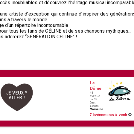
cès inoubliables et découvrez l’héritage musical incomparabl
 artiste d’exception qui continue d’inspirer des génération
ans à travers le monde.
e d’un répertoire incontournable.
pour tous les fans de CÉLINE et de ses chansons mythiques…
s adorerez “GÉNÉRATION CÉLINE” !
Le
Dôme
JE VEUX Y
48
avenue
ALLER !
de St
Just,
13004
Marseille
7 évènements à venir
04/10/2026 -
Djadja et Dinaz
15/10/2026 -
The Jeff Panacl
04/11/2026 -
Nej'
28/11/2026 -
Goldmen concer