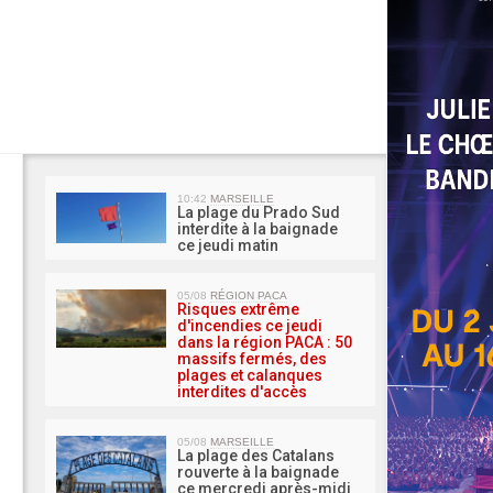
MA 
10:42
MARSEILLE
La plage du Prado Sud
interdite à la baignade
ce jeudi matin
05/08
RÉGION PACA
Risques extrême
d'incendies ce jeudi
dans la région PACA : 50
massifs fermés, des
plages et calanques
interdites d'accès
05/08
MARSEILLE
La plage des Catalans
rouverte à la baignade
ce mercredi après-midi