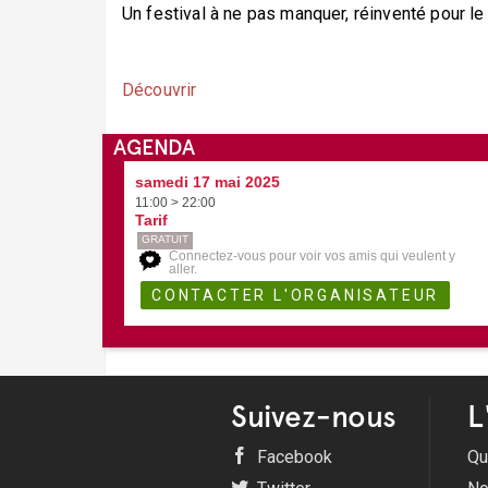
Un festival à ne pas manquer, réinventé pour le p
Découvrir
AGENDA
samedi 17 mai 2025
11:00 > 22:00
Tarif
GRATUIT
Connectez-vous pour voir vos amis qui veulent y
aller.
Suivez-nous
L
Facebook
Qu