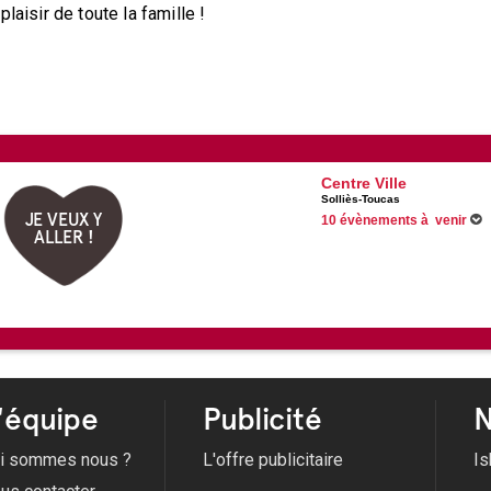
laisir de toute la famille !
Centre Ville
Solliès-Toucas
JE VEUX Y
10 évènements à venir
ALLER !
Du 02/06/2026 au 11/08/2026 -
Du 30/06/2026 au 31/08/2026 
Du 18/07/2026 au 22/08/2026 
08/08/2026 -
Bal des Pompiers
Voir tous les évènements
'équipe
Publicité
N
i sommes nous ?
L'offre publicitaire
Is