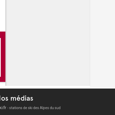
Les mardis guinguette, marché nocturne à Solliès Toucas
-
Les festivités de l'été à Solliès Toucas
-
Balades historiques
os médias
ki.fr
- stations de ski des Alpes du sud