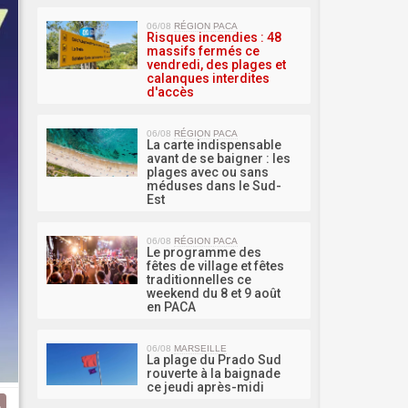
MA 
06/08
RÉGION PACA
Risques incendies : 48
massifs fermés ce
vendredi, des plages et
calanques interdites
d'accès
06/08
RÉGION PACA
La carte indispensable
avant de se baigner : les
plages avec ou sans
méduses dans le Sud-
Est
06/08
RÉGION PACA
Le programme des
fêtes de village et fêtes
traditionnelles ce
weekend du 8 et 9 août
en PACA
06/08
MARSEILLE
La plage du Prado Sud
rouverte à la baignade
ce jeudi après-midi