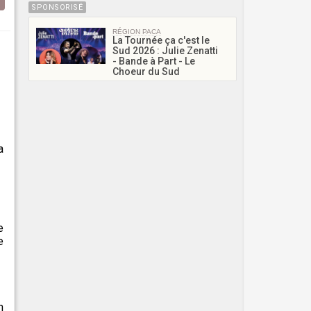
SPONSORISÉ
RÉGION PACA
La Tournée ça c'est le
Sud 2026 : Julie Zenatti
- Bande à Part - Le
Choeur du Sud
a
e
e
n