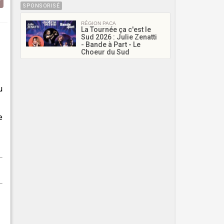
SPONSORISÉ
RÉGION PACA
La Tournée ça c'est le
Sud 2026 : Julie Zenatti
- Bande à Part - Le
Choeur du Sud
u
e