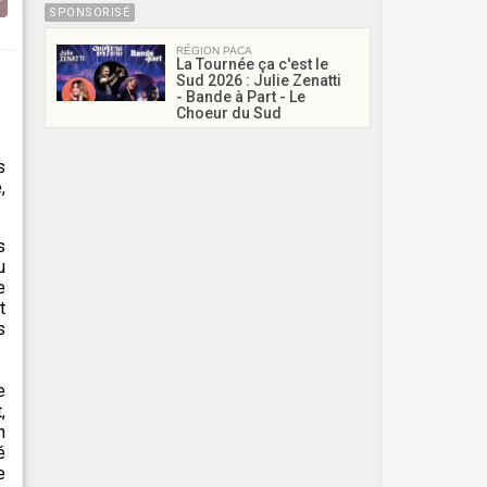
SPONSORISÉ
RÉGION PACA
La Tournée ça c'est le
Sud 2026 : Julie Zenatti
- Bande à Part - Le
Choeur du Sud
s
,
s
u
e
t
s
e
,
n
é
e