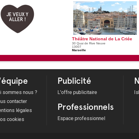
JE VEUX Y
ALLER !
Théâtre National de La Criée
30 Quai de Rive Neuve
13007
Marseille
'équipe
Publicité
N
i sommes nous ?
L'offre publicitaire
Is
us contacter
Professionnels
ntions légales
Espace professionnel
fos cookies