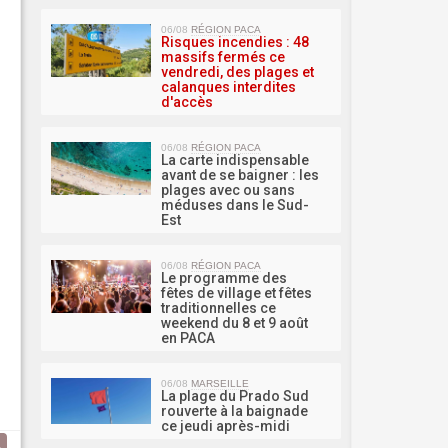
MA 
06/08
RÉGION PACA
Risques incendies : 48
massifs fermés ce
vendredi, des plages et
calanques interdites
d'accès
06/08
RÉGION PACA
La carte indispensable
avant de se baigner : les
plages avec ou sans
méduses dans le Sud-
Est
06/08
RÉGION PACA
Le programme des
fêtes de village et fêtes
traditionnelles ce
weekend du 8 et 9 août
en PACA
06/08
MARSEILLE
La plage du Prado Sud
rouverte à la baignade
ce jeudi après-midi