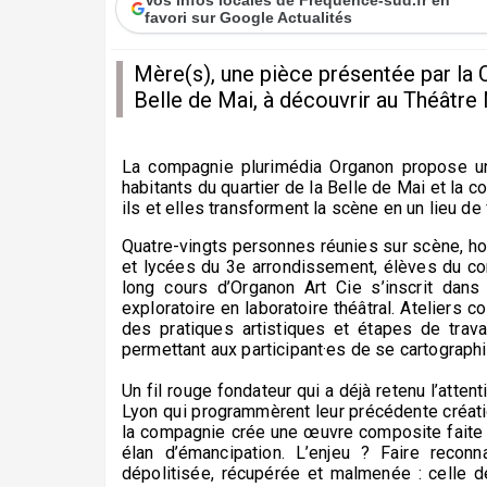
favori sur Google Actualités
Mère(s), une pièce présentée par la 
Belle de Mai, à découvrir au Théâtre N
La compagnie plurimédia Organon propose un
habitants du quartier de la Belle de Mai et la 
ils et elles transforment la scène en un lieu d
Quatre-vingts personnes réunies sur scène, 
et lycées du 3e arrondissement, élèves du con
long cours d’Organon Art Cie s’inscrit dan
exploratoire en laboratoire théâtral. Ateliers c
des pratiques artistiques et étapes de trava
permettant aux participant·es de se cartographi
Un fil rouge fondateur qui a déjà retenu l’atte
Lyon qui programmèrent leur précédente créat
la compagnie crée une œuvre composite faite 
élan d’émancipation. L’enjeu ? Faire reconnaî
dépolitisée, récupérée et malmenée : celle d