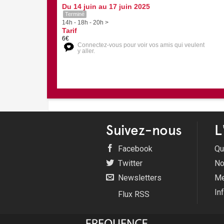
Du 14 juin au 17 juin 2025
Terminé
14h - 18h - 20h >
Tarif
6€
Connectez-vous pour voir vos amis qui veulent
y aller.
Suivez-nous
L
Facebook
Qu
Twitter
No
Newsletters
Me
In
Flux RSS