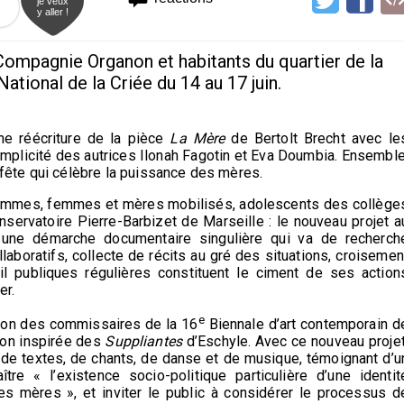
je veux
y aller !
Compagnie Organon et habitants du quartier de la
ational de la Criée du 14 au 17 juin.
e réécriture de la pièce
La Mère
de Bertolt Brecht avec le
complicité des autrices Ilonah Fagotin et Eva Doumbia. Ensemble
e fête qui célèbre la puissance des mères.
hommes, femmes et mères mobilisés, adolescents des collège
servatoire Pierre-Barbizet de Marseille : le nouveau projet a
s une démarche documentaire singulière qui va de recherch
ollaboratifs, collecte de récits au gré des situations, croisemen
il publiques régulières constituent le ciment de ses action
er.
e
ntion des commissaires de la 16
Biennale d’art contemporain d
ion inspirée des
Suppliantes
d’Eschyle. Avec ce nouveau projet
de textes, de chants, de danse et de musique, témoignant d’u
tre « l’existence socio-politique particulière d’une identit
es mères », et inviter le public à considérer le processus d