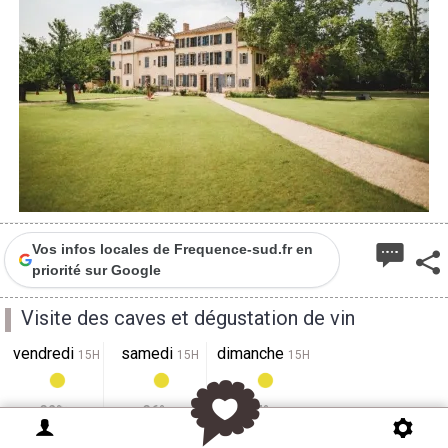
Vos infos locales de Frequence-sud.fr en
priorité sur Google
Visite des caves et dégustation de vin
vendredi
samedi
dimanche
15H
15H
15H
32°
36°
34°