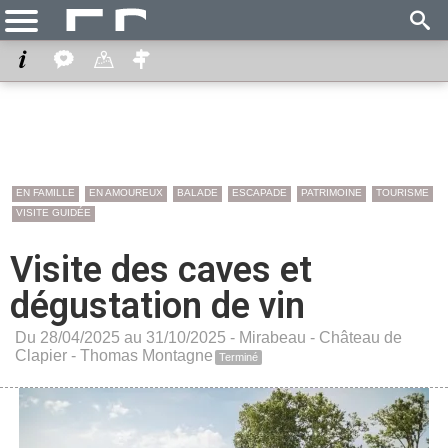
EN FAMILLE
EN AMOUREUX
BALADE
ESCAPADE
PATRIMOINE
TOURISME
VISITE GUIDÉE
Visite des caves et
dégustation de vin
Du 28/04/2025 au 31/10/2025 -
Mirabeau
-
Château de
Clapier - Thomas Montagne
Terminé