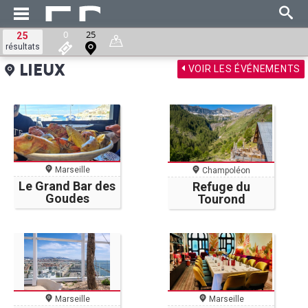
0
25
25
résultats
VOIR LES ÉVÉNEMENTS
LIEUX
Marseille
Champoléon
Le Grand Bar des
Refuge du
Goudes
Tourond
Marseille
Marseille