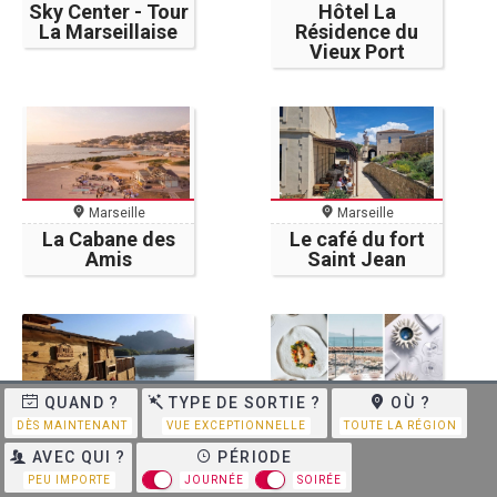
Sky Center - Tour
Hôtel La
La Marseillaise
Résidence du
Vieux Port
Marseille
Marseille
La Cabane des
Le café du fort
Amis
Saint Jean
QUAND ?
TYPE DE SORTIE ?
OÙ ?
Roquebrune-sur-Argens
Carry-Le-Rouet
DÈS MAINTENANT
VUE EXCEPTIONNELLE
TOUTE LA RÉGION
Ilot Bar
Restaurant
AVEC QUI ?
PÉRIODE
l'Oursin
PEU IMPORTE
JOURNÉE
SOIRÉE