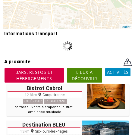
Leaflet
Informations transport
A proximité
BARS, RESTOS ET
LIEUX À
ACTIVITÉS
HÉBERGEMENTS
DÉCOUVRIR
Bistrot Cabrol
12.8km
Carqueiranne
CAFÉ / BAR
RESTAURANT
terrasse
-
Vente à emporter
-
bistrot
-
ambiance musicale
Destination BLEU
13km
Six-Fours-les-Plages