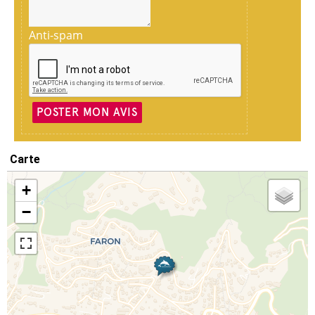
Anti-spam
POSTER MON AVIS
Carte
+
−