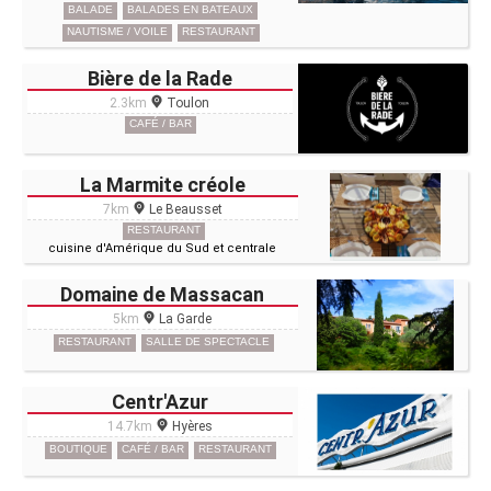
BALADE
BALADES EN BATEAUX
NAUTISME / VOILE
RESTAURANT
Bière de la Rade
2.3km
Toulon
CAFÉ / BAR
La Marmite créole
7km
Le Beausset
RESTAURANT
cuisine d'Amérique du Sud et centrale
Domaine de Massacan
5km
La Garde
RESTAURANT
SALLE DE SPECTACLE
Centr'Azur
14.7km
Hyères
BOUTIQUE
CAFÉ / BAR
RESTAURANT