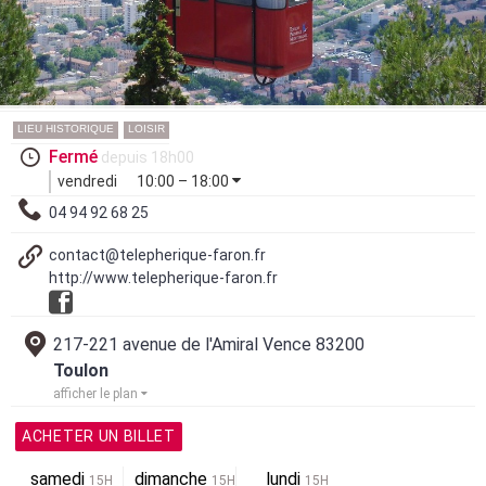
LIEU HISTORIQUE
LOISIR
Fermé
depuis 18h00
vendredi
10:00 – 18:00
04 94 92 68 25
contact@telepherique-faron.fr
http://www.telepherique-faron.fr
217-221 avenue de l'Amiral Vence 83200
Toulon
afficher le plan
ACHETER UN BILLET
samedi
dimanche
lundi
15H
15H
15H