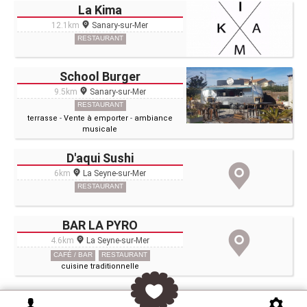
La Kima
12.1km
Sanary-sur-Mer
RESTAURANT
School Burger
9.5km
Sanary-sur-Mer
RESTAURANT
terrasse
-
Vente à emporter
-
ambiance
musicale
D'aqui Sushi
6km
La Seyne-sur-Mer
RESTAURANT
BAR LA PYRO
4.6km
La Seyne-sur-Mer
CAFÉ / BAR
RESTAURANT
cuisine traditionnelle