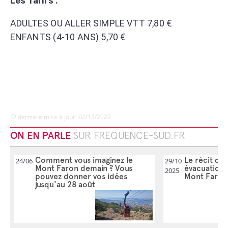
Les Tarifs :
ADULTES OU ALLER SIMPLE VTT 7,80 €
ENFANTS (4-10 ANS) 5,70 €
dernière mise à jour: 02/12/2022
ON EN PARLE
SUR FREQUENCE-SUD.FR
Comment vous imaginez le
Le récit de 
24/06
29/10
Mont Faron demain ? Vous
évacuation 
2025
pouvez donner vos idées
Mont Faron
jusqu'au 28 août