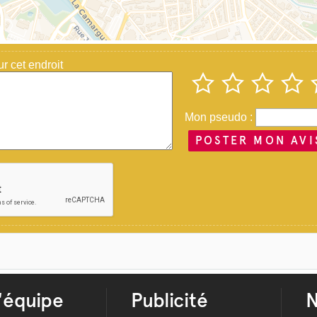
 cet endroit
Mon pseudo :
POSTER MON AVI
'équipe
Publicité
N