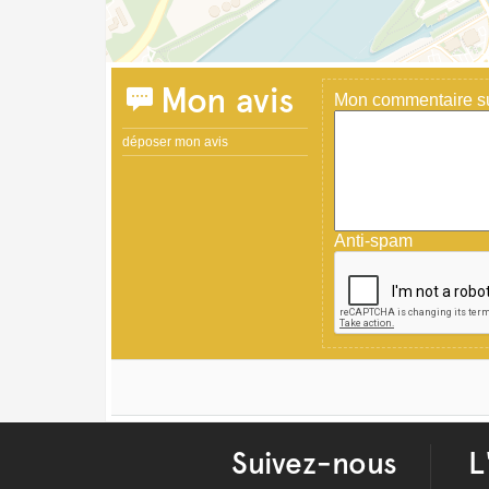
Mon avis
Mon commentaire sur
déposer mon avis
Anti-spam
Suivez-nous
L