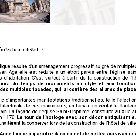
.cfm?action=site&id=7
ublique résulte d'un aménagement progressif au gré de multiples
n Age elle est réduite à un étroit parvis entre l'église sai
s d'habitation. C'est surtout à partir de la construction de l'h
 cours du temps de monuments au style et aux fonctio
es multiples façades, qui lui confère des allures de place à
ic d'importantes manifestations traditionnelles, telle l'électi
chitecturale de ces monuments, en faisant un véritable florilège 
in. La façade de l'église Saint-Trophime, construite au XIIe si
en 1178.
La tour de l'horloge avec son décor antiquisant es
uhaitèrent la conserver lors de la construction de l'hôtel de vil
-Anne laisse apparaître dans sa nef de nettes survivances