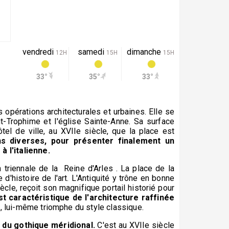
vendredi
samedi
dimanche
12H
15H
15H
33°
35°
33°
 opérations architecturales et urbaines. Elle se
nt-Trophime et l'église Sainte-Anne. Sa surface
ôtel de ville, au XVIIe siècle, que la place est
ns diverses, pour présenter finalement un
 l'italienne.
on triennale de la Reine d'Arles . La place de la
d'histoire de l'art. L'Antiquité y trône en bonne
ècle, reçoit son magnifique portail historié pour
t caractéristique de l'architecture raffinée
le, lui-même triomphe du style classique.
 du gothique méridional.
C'est au XVIIe siècle