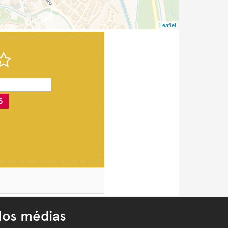
Leaflet
S
os médias