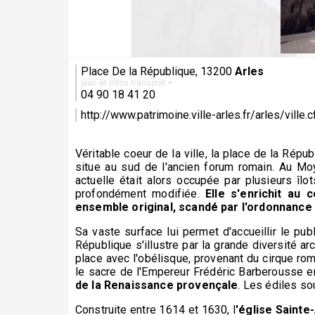
Place De la République, 13200
Arles
plan et infos transport
04 90 18 41 20
http://www.patrimoine.ville-arles.fr/arles/ville
Véritable coeur de la ville, la place de la Rép
situe au sud de l'ancien forum romain. Au Moye
actuelle était alors occupée par plusieurs îlot
profondément modifiée.
Elle s'enrichit au
ensemble original, scandé par l'ordonnance d
Sa vaste surface lui permet d'accueillir le publ
République s'illustre par la grande diversité ar
place avec l'obélisque, provenant du cirque roma
le sacre de l'Empereur Frédéric Barberousse 
de la Renaissance provençale
. Les édiles so
Construite entre 1614 et 1630, l
'église Sainte