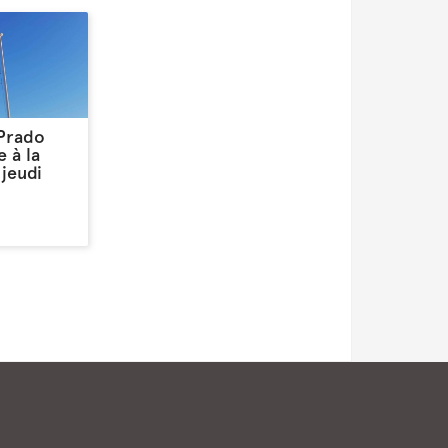
 Prado
 à la
jeudi