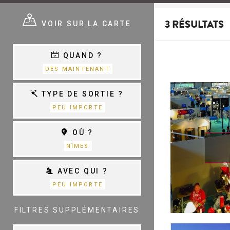
E ?
VOIR SUR LA CARTE
3 RÉSULTATS
QUAND ?
E
VARIÉTÉ,
DÈS MAINTENANT
CHANSON &
COM.MUSICALES
E
TYPE DE SORTIE ?
PEU IMPORTE
THÉÂTRE
OÙ ?
S
D
NÎMES
AVEC QUI ?
PEU IMPORTE
TOUTES LES
CATÉGORIES
FILTRES SUPPLÉMENTAIRES