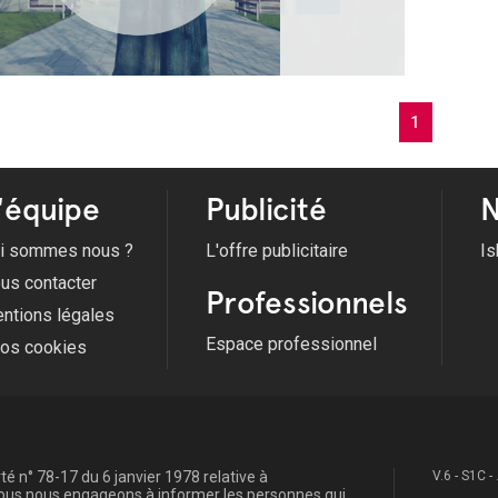
1
'équipe
Publicité
N
i sommes nous ?
L'offre publicitaire
Is
us contacter
Professionnels
ntions légales
Espace professionnel
fos cookies
é n° 78-17 du 6 janvier 1978 relative à
V.6 - S1C -
, nous nous engageons à informer les personnes qui