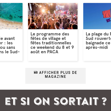
Le programme des
La plage du
le avant
fêtes de village et
Sud rouverte
r : les
fêtes traditionnelles
baignade ce 
 ou sans
ce weekend du 8 et 9
après-midi
s le Sud-
août en PACA
AFFICHER PLUS DE
MAGAZINE
ET SI ON SORTAIT ?