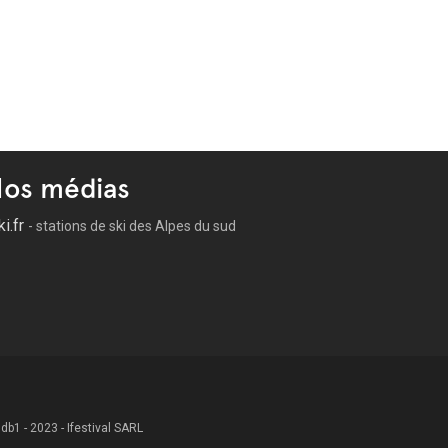
os médias
ki.fr
- stations de ski des Alpes du sud
 .db1 - 2023 - Ifestival SARL