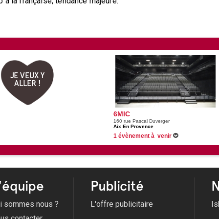
 à la française, tendance majeure.
JE VEUX Y
ALLER !
6MIC
160 rue Pascal Duverger
Aix En Provence
1 évènement à venir
26/02/2027 -
Hatik
'équipe
Publicité
N
i sommes nous ?
L'offre publicitaire
Is
us contacter