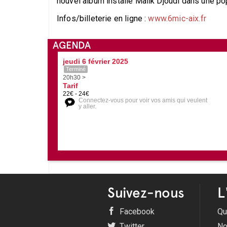
nouvel album installe Malik Djoudi dans une pop
Infos/billeterie en ligne :
www.6mic-aix.fr
AGENDA
jeudi 6 février 2025
Terminé
20h30 >
Tarif
22€ - 24€
Connectez-vous pour voir vos amis qui veulent
y aller.
Suivez-nous
L
Facebook
Qu
Twitter
No