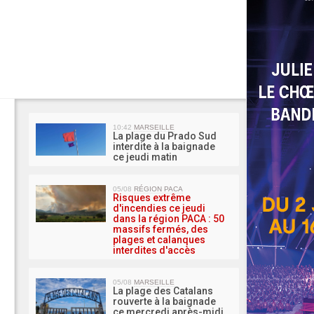
MA 
10:42
MARSEILLE
La plage du Prado Sud
interdite à la baignade
ce jeudi matin
05/08
RÉGION PACA
Risques extrême
d'incendies ce jeudi
dans la région PACA : 50
massifs fermés, des
plages et calanques
interdites d'accès
05/08
MARSEILLE
La plage des Catalans
rouverte à la baignade
ce mercredi après-midi