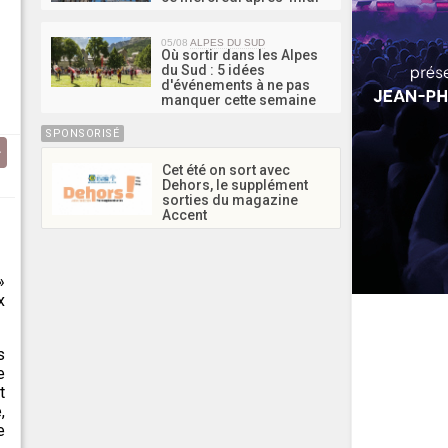
05/08
ALPES DU SUD
Où sortir dans les Alpes
du Sud : 5 idées
d'événements à ne pas
manquer cette semaine
SPONSORISÉ
Cet été on sort avec
Dehors, le supplément
sorties du magazine
Accent
»
x
s
e
t
,
e