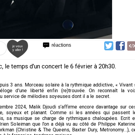
réactions
je veux
y aller !
c, le temps d'un concert le 6 février à 20h30.
puis 3 ans. Morceau solaire à la rythmique addictive, « Vivant 
’éloge d’une liberté enfin (re)trouvée. On reconnaît la voi
au service de mélodies soyeuses dont il a le secret.
tembre 2024, Malik Djoudi s’affirme encore davantage sur ce
time, soyeux et planant. Comme si les années qui passent l
mis, sa musique se charge de rythmiques chaloupées. Ecrit e
ien Soleiman que l’on a déjà vu au côté de Philippe Katerine
orkman (Christine & The Queens, Baxter Dury, Metronomy…), c