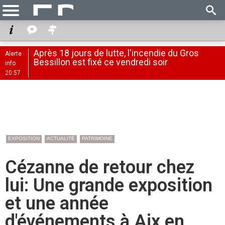
Après 18 jours de lutte, l'incendie du Gros
Alerte
Bessillon est fixé ce vendredi soir
info
20:57
EXPOSITION
ACTUALITÉ
PATRIMOINE
Cézanne de retour chez
lui: Une grande exposition
et une année
d'événements à Aix en