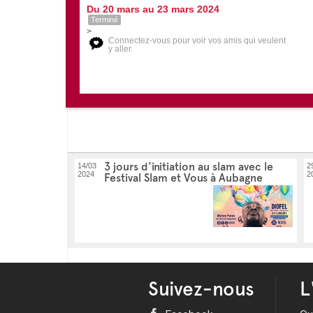
Du 20 mars au 23 mars 2024
Terminé
>
Connectez-vous pour voir vos amis qui veulent
y aller.
3 jours d'initiation au slam avec le
14/03
2
2024
2
Festival Slam et Vous à Aubagne
Suivez-nous
L