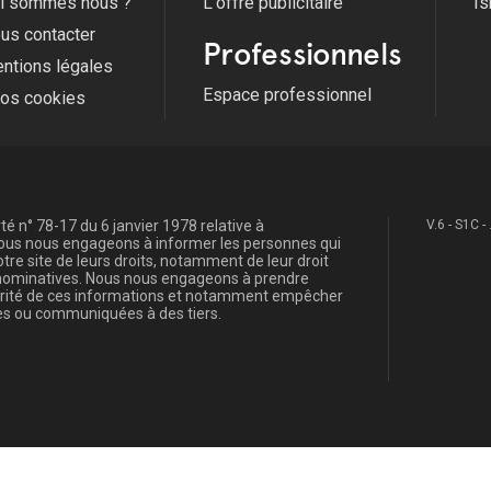
i sommes nous ?
L'offre publicitaire
Is
us contacter
Professionnels
ntions légales
Espace professionnel
fos cookies
é n° 78-17 du 6 janvier 1978 relative à
V.6 - S1C -
, nous nous engageons à informer les personnes qui
re site de leurs droits, notamment de leur droit
s nominatives. Nous nous engageons à prendre
curité de ces informations et notamment empêcher
s ou communiquées à des tiers.