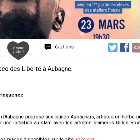
réactions
je veux
y aller !
pace des Liberté à Aubagne.
 éloquence
le d’Aubagne propose aux jeunes Aubagnais, artistes en herbe o
r une initiation au slam avec les artistes slameurs Gilles Bois
 des places disponibles sur le site
ad2c.org