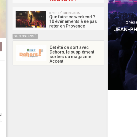
07/08
RÉGION PACA
Que faire ce weekend ?
10 événements à ne pas
rater en Provence
SPONSORISÉ
Cet été on sort avec
Dehors, le supplément
sorties du magazine
Accent
u
,