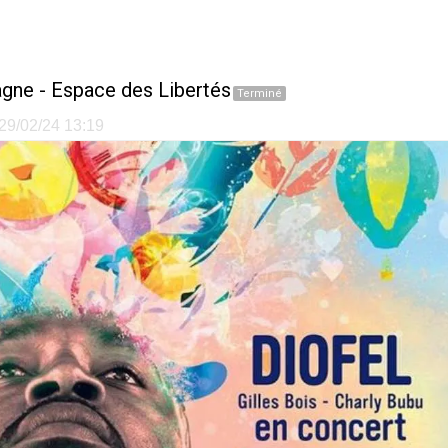
agne
-
Espace des Libertés
Terminé
e 29/02/24 13:19