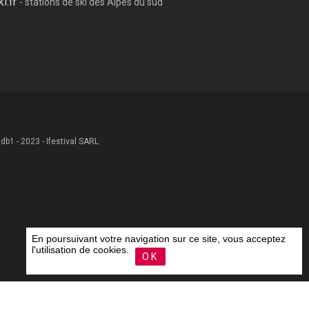
ki.fr
- stations de ski des Alpes du sud
 .db1 - 2023 - Ifestival SARL
En poursuivant votre navigation sur ce site, vous acceptez
l'utilisation de cookies.
OK