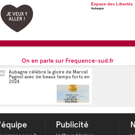
Espace des Libertés
Aubagne
JE VEUX Y
ALLER !
On en parle sur Frequence-sud.fr
Aubagne célèbre la gloire de Marcel
9/02
024
Pagnol avec de beaux temps forts en
2024
'équipe
Publicité
N